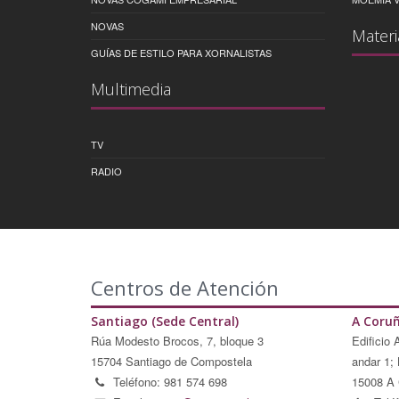
NOVAS
Materi
GUÍAS DE ESTILO PARA XORNALISTAS
Multimedia
TV
RADIO
Centros de Atención
Santiago (Sede Central)
A Coru
Rúa Modesto Brocos, 7, bloque 3
Edificio 
15704 Santiago de Compostela
andar 1; 
Teléfono: 981 574 698
15008 A 