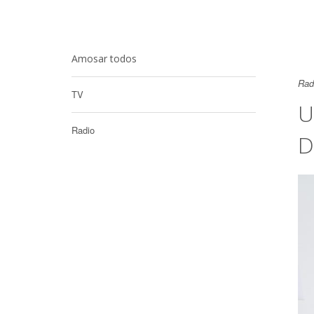
Amosar todos
Rad
TV
U
Radio
D