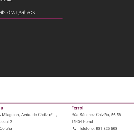
ais divulgativos
ña
Ferrol
A Milagrosa, Avda. de Cádiz nº 1,
Rúa Sánchez Calviño, 56-58
Local 2
15404 Ferrol
Coruña
Teléfono: 981 325 568