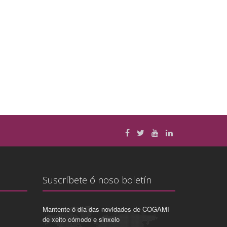
Suscríbete ó noso boletín
Mantente ó día das novidades de COGAMI
de xeito cómodo e sinxelo