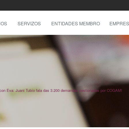
NOS
SERVIZOS
ENTIDADES MEMBRO
EMPRES
con Eva: Juani Tubío fala das 3.200 demandas xestionadas por COGAMI