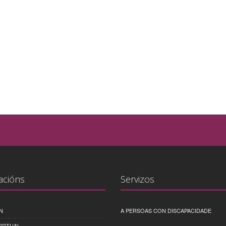
acións
Servizos
N
A PERSOAS CON DISCAPACIDADE
IRTUAL