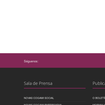
Séguenos:
Sala de Prensa
Public
NOVAS COGAMI SOCIAL
O BOLETÍ
NOVAS COGAMI EMPRESARIAL
MOEMIA V