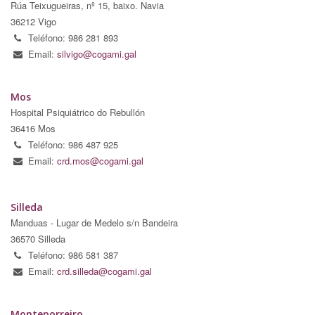
Rúa Teixugueiras, nº 15, baixo. Navia
36212 Vigo
Teléfono: 986 281 893
Email:
silvigo@cogami.gal
Mos
Hospital Psiquiátrico do Rebullón
36416 Mos
Teléfono: 986 487 925
Email:
crd.mos@cogami.gal
Silleda
Manduas - Lugar de Medelo s/n Bandeira
36570 Silleda
Teléfono: 986 581 387
Email:
crd.silleda@cogami.gal
Monteporreiro