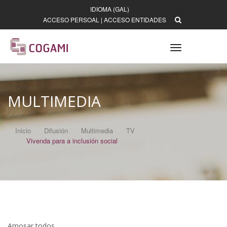
IDIOMA (GAL)
ACCESO PERSOAL
|
ACCESO ENTIDADES
Toggle
navigation
MULTIMEDIA
Inicio
Difusión
Multimedia
TV
Vivenda para a inclusión social
Amosar todos