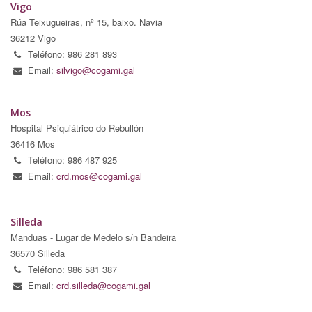
Vigo
Rúa Teixugueiras, nº 15, baixo. Navia
36212 Vigo
Teléfono: 986 281 893
Email:
silvigo@cogami.gal
Mos
Hospital Psiquiátrico do Rebullón
36416 Mos
Teléfono: 986 487 925
Email:
crd.mos@cogami.gal
Silleda
Manduas - Lugar de Medelo s/n Bandeira
36570 Silleda
Teléfono: 986 581 387
Email:
crd.silleda@cogami.gal