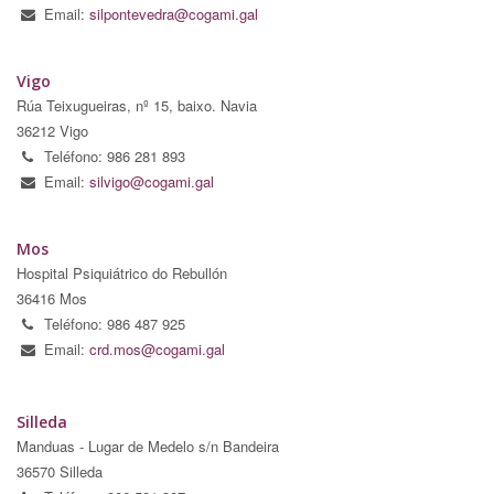
Email:
silpontevedra@cogami.gal
Vigo
Rúa Teixugueiras, nº 15, baixo. Navia
36212 Vigo
Teléfono: 986 281 893
Email:
silvigo@cogami.gal
Mos
Hospital Psiquiátrico do Rebullón
36416 Mos
Teléfono: 986 487 925
Email:
crd.mos@cogami.gal
Silleda
Manduas - Lugar de Medelo s/n Bandeira
36570 Silleda