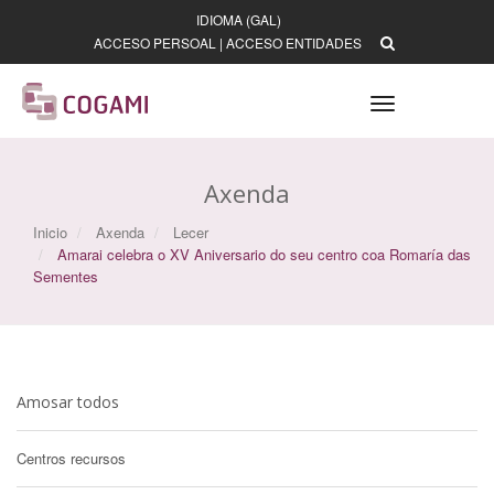
IDIOMA (GAL)
ACCESO PERSOAL
|
ACCESO ENTIDADES
Toggle
navigation
Axenda
Inicio
Axenda
Lecer
Amarai celebra o XV Aniversario do seu centro coa Romaría das
Sementes
Amosar todos
Centros recursos