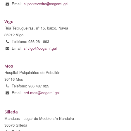
Email:
silpontevedra@cogami.gal
Vigo
Rúa Teixugueiras, nº 15, baixo. Navia
36212 Vigo
Teléfono: 986 281 893
Email:
silvigo@cogami.gal
Mos
Hospital Psiquiátrico do Rebullón
36416 Mos
Teléfono: 986 487 925
Email:
crd.mos@cogami.gal
Silleda
Manduas - Lugar de Medelo s/n Bandeira
36570 Silleda