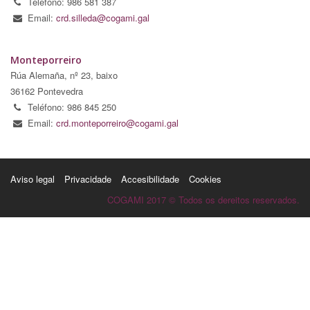
Teléfono: 986 581 387
Email:
crd.silleda@cogami.gal
Monteporreiro
Rúa Alemaña, nº 23, baixo
36162 Pontevedra
Teléfono: 986 845 250
Email:
crd.monteporreiro@cogami.gal
Aviso legal
Privacidade
Accesibilidade
Cookies
COGAMI 2017 © Todos os dereitos reservados.