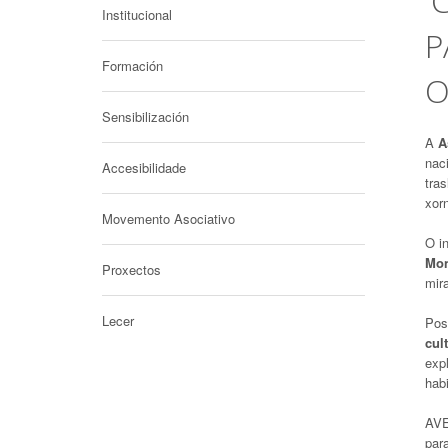
'
Institucional
P
Formación
O
Sensibilización
A
A
naci
Accesibilidade
tra
xor
Movemento Asociativo
O in
Mon
Proxectos
mir
Lecer
Post
cul
expl
habi
AVE
par