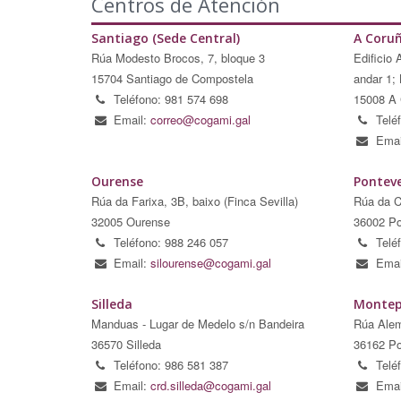
Centros de Atención
Santiago (Sede Central)
A Coru
Rúa Modesto Brocos, 7, bloque 3
Edificio 
15704 Santiago de Compostela
andar 1; 
Teléfono: 981 574 698
15008 A 
Email:
correo@cogami.gal
Telé
Emai
Ourense
Pontev
Rúa da Farixa, 3B, baixo (Finca Sevilla)
Rúa da C
32005 Ourense
36002 Po
Teléfono: 988 246 057
Telé
Email:
silourense@cogami.gal
Emai
Silleda
Montep
Manduas - Lugar de Medelo s/n Bandeira
Rúa Alem
36570 Silleda
36162 Po
Teléfono: 986 581 387
Telé
Email:
crd.silleda@cogami.gal
Emai