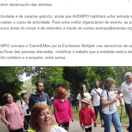
erior observación das estrelas.
tividade é de carácter gratuíto, aínda que AVEMPO habilitará unha 'entrada in
 cubran o custo da actividade. Para unha mellor organización do evento, as p
senza antes do xoves 4 de setembro a través do correo avempo@avempo.org 
.
MPO súmase a 'CaminEMos por la Esclerosis Múltiple' cos obxectivos de sens
cíficas das persoas afectadas, visibilizar o traballo que a entidade realiza
rito solidario e a empatía, entre outros.