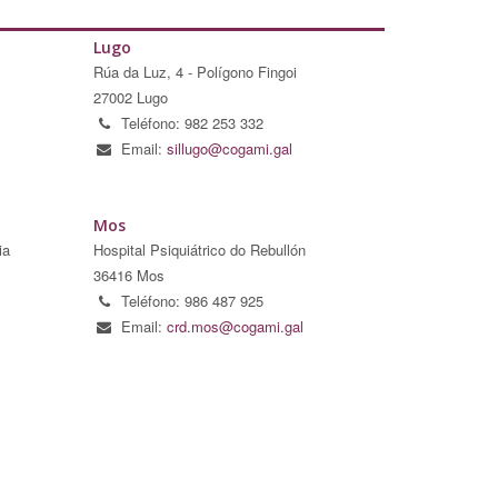
Lugo
Rúa da Luz, 4 - Polígono Fingoi
27002 Lugo
Teléfono: 982 253 332
Email:
sillugo@cogami.gal
Mos
ia
Hospital Psiquiátrico do Rebullón
36416 Mos
Teléfono: 986 487 925
Email:
crd.mos@cogami.gal