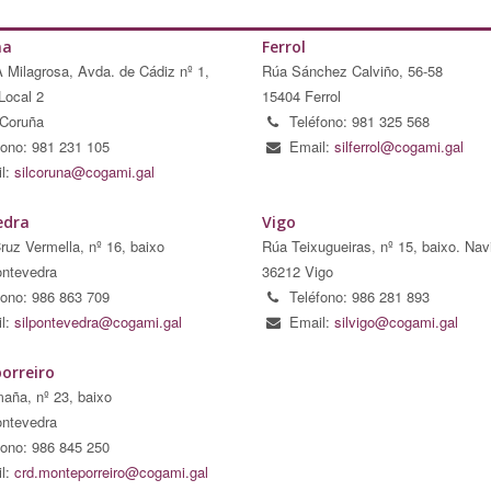
ña
Ferrol
A Milagrosa, Avda. de Cádiz nº 1,
Rúa Sánchez Calviño, 56-58
Local 2
15404 Ferrol
Coruña
Teléfono: 981 325 568
fono: 981 231 105
Email:
silferrol@cogami.gal
l:
silcoruna@cogami.gal
edra
Vigo
ruz Vermella, nº 16, baixo
Rúa Teixugueiras, nº 15, baixo. Nav
ntevedra
36212 Vigo
fono: 986 863 709
Teléfono: 986 281 893
l:
silpontevedra@cogami.gal
Email:
silvigo@cogami.gal
orreiro
aña, nº 23, baixo
ntevedra
fono: 986 845 250
l:
crd.monteporreiro@cogami.gal