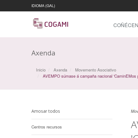
IDIOMA (GAL)
COÑÉCE
Axenda
Inicio
Axenda
Movemento Asociativo
AVEMPO súmase á campaña nacional 'CaminEMos por la
Amosar todos
Mov
A
Centros recursos