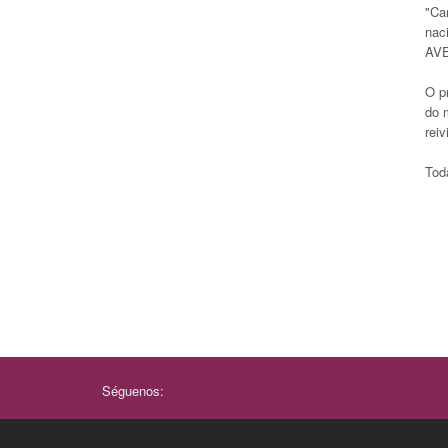
"Ca
nac
AV
O p
do 
reiv
Tod
Séguenos: