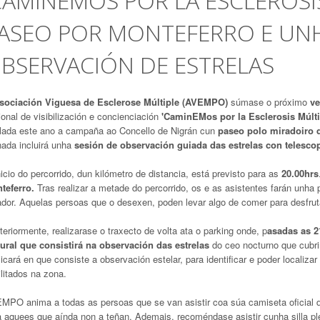
CAMINEMOS POR LA ESCLEROSI
ASEO POR MONTEFERRO E UNH
BSERVACIÓN DE ESTRELAS
sociación Viguesa de Esclerose Múltiple (AVEMPO)
súmase o próximo
ve
onal de visibilización e concienciación
'CaminEMos por la Esclerosis Múlti
slada este ano a campaña ao Concello de Nigrán cun
paseo polo miradoiro 
nada incluirá unha
sesión de observación guiada das estrelas con telesco
icio do percorrido, dun kilómetro de distancia, está previsto para as
20.00hrs
teferro.
Tras realizar a metade do percorrido, os e as asistentes farán unha 
ador. Aquelas persoas que o desexen, poden levar algo de comer para desfrut
eriormente, realizarase o traxecto de volta ata o parking onde, p
asadas as 21
tural que consistirá na observación das estrelas
do ceo nocturno que cubri
icará en que consiste a observación estelar, para identificar e poder localiza
litados na zona.
MPO anima a todas as persoas que se van asistir coa súa camiseta oficial 
a aquees que aínda non a teñan. Ademais, recoméndase asistir cunha silla pl