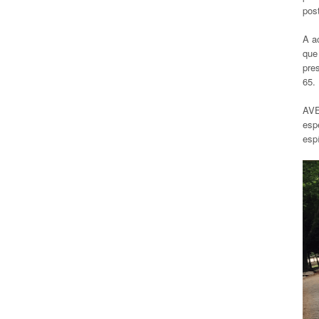
post
A ac
que
pre
65
AVE
espe
espí