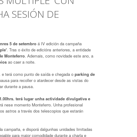
S MÚLTIPLE' CUN
A SESIÓN DE
nres 5 de setembro
á IV edición da campaña
ple'
. Tras o éxito de edicións anteriores, a entidade
de Monteferro
. Ademais, como novidade este ano, a
pios
ao caer a noite.
. e terá como punto de saída e chegada o
parking de
pausa para recoller o atardecer desde as vistas do
ar durante a pausa.
.00hrs. terá lugar unha actividade divulgativa e
rá nese momento Monteferro. Unha profesional
r os astros a través dos telescopios que estarán
da campaña, e disporá dalgunhas unidades limitadas
egable para maior comodidade durante a charla e