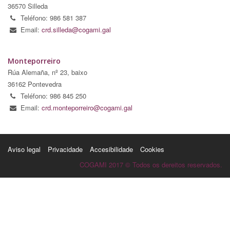
36570 Silleda
Teléfono: 986 581 387
Email:
crd.silleda@cogami.gal
Monteporreiro
Rúa Alemaña, nº 23, baixo
36162 Pontevedra
Teléfono: 986 845 250
Email:
crd.monteporreiro@cogami.gal
Aviso legal
Privacidade
Accesibilidade
Cookies
COGAMI 2017 © Todos os dereitos reservados.