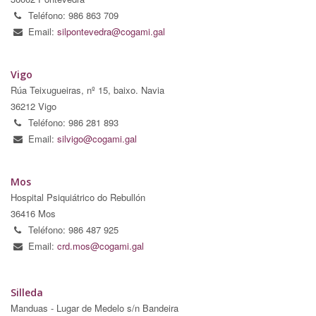
Teléfono: 986 863 709
Email:
silpontevedra@cogami.gal
Vigo
Rúa Teixugueiras, nº 15, baixo. Navia
36212 Vigo
Teléfono: 986 281 893
Email:
silvigo@cogami.gal
Mos
Hospital Psiquiátrico do Rebullón
36416 Mos
Teléfono: 986 487 925
Email:
crd.mos@cogami.gal
Silleda
Manduas - Lugar de Medelo s/n Bandeira