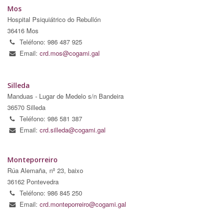
Mos
Hospital Psiquiátrico do Rebullón
36416 Mos
Teléfono: 986 487 925
Email:
crd.mos@cogami.gal
Silleda
Manduas - Lugar de Medelo s/n Bandeira
36570 Silleda
Teléfono: 986 581 387
Email:
crd.silleda@cogami.gal
Monteporreiro
Rúa Alemaña, nº 23, baixo
36162 Pontevedra
Teléfono: 986 845 250
Email:
crd.monteporreiro@cogami.gal