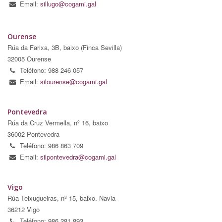
Email:
sillugo@cogami.gal
Ourense
Rúa da Farixa, 3B, baixo (Finca Sevilla)
32005 Ourense
Teléfono: 988 246 057
Email:
silourense@cogami.gal
Pontevedra
Rúa da Cruz Vermella, nº 16, baixo
36002 Pontevedra
Teléfono: 986 863 709
Email:
silpontevedra@cogami.gal
Vigo
Rúa Teixugueiras, nº 15, baixo. Navia
36212 Vigo
Teléfono: 986 281 893