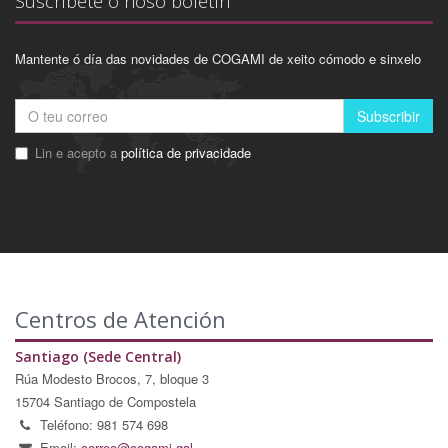
Suscríbete ó noso boletín
Mantente ó día das novidades de COGAMI de xeito cómodo e sinxelo
Subscribir
Lin e acepto a
política de privacidade
Centros de Atención
Santiago (Sede Central)
Rúa Modesto Brocos, 7, bloque 3
15704 Santiago de Compostela
Teléfono: 981 574 698
Email:
correo@cogami.gal