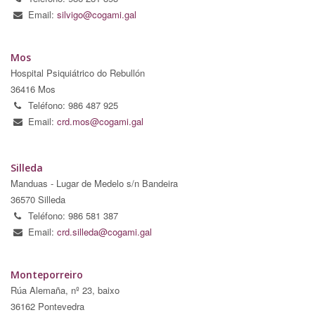
Email:
silvigo@cogami.gal
Mos
Hospital Psiquiátrico do Rebullón
36416 Mos
Teléfono: 986 487 925
Email:
crd.mos@cogami.gal
Silleda
Manduas - Lugar de Medelo s/n Bandeira
36570 Silleda
Teléfono: 986 581 387
Email:
crd.silleda@cogami.gal
Monteporreiro
Rúa Alemaña, nº 23, baixo
36162 Pontevedra