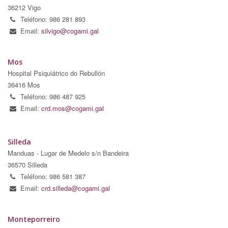
36212 Vigo
Teléfono: 986 281 893
Email:
silvigo@cogami.gal
Mos
Hospital Psiquiátrico do Rebullón
36416 Mos
Teléfono: 986 487 925
Email:
crd.mos@cogami.gal
Silleda
Manduas - Lugar de Medelo s/n Bandeira
36570 Silleda
Teléfono: 986 581 387
Email:
crd.silleda@cogami.gal
Monteporreiro