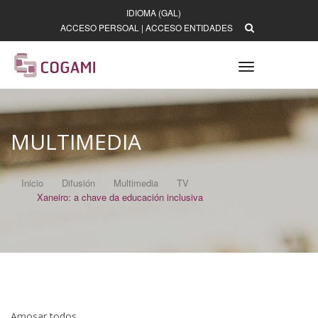
IDIOMA (GAL)
ACCESO PERSOAL
|
ACCESO ENTIDADES
Toggle
navigation
MULTIMEDIA
Inicio
Difusión
Multimedia
TV
Xaneiro: a chave da educación inclusiva
Amosar todos