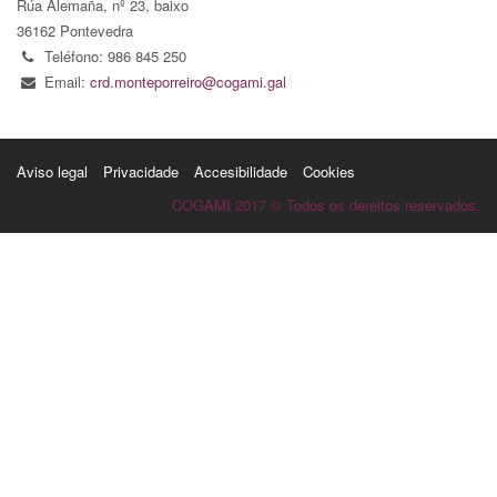
Rúa Alemaña, nº 23, baixo
36162 Pontevedra
Teléfono: 986 845 250
Email:
crd.monteporreiro@cogami.gal
Aviso legal
Privacidade
Accesibilidade
Cookies
COGAMI 2017 © Todos os dereitos reservados.