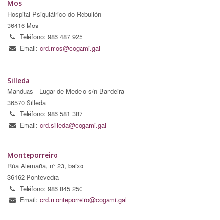
Mos
Hospital Psiquiátrico do Rebullón
36416 Mos
Teléfono: 986 487 925
Email:
crd.mos@cogami.gal
Silleda
Manduas - Lugar de Medelo s/n Bandeira
36570 Silleda
Teléfono: 986 581 387
Email:
crd.silleda@cogami.gal
Monteporreiro
Rúa Alemaña, nº 23, baixo
36162 Pontevedra
Teléfono: 986 845 250
Email:
crd.monteporreiro@cogami.gal