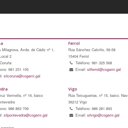
ña
Ferrol
A Milagrosa, Avda. de Cádiz nº 1,
Rúa Sánchez Calviño, 56-58
Local 2
15404 Ferrol
Coruña
Teléfono: 981 325 568
fono: 981 231 105
Email:
silferrol@cogami.gal
l:
silcoruna@cogami.gal
edra
Vigo
ruz Vermella, nº 16, baixo
Rúa Teixugueiras, nº 15, baixo. Nav
ntevedra
36212 Vigo
fono: 986 863 709
Teléfono: 986 281 893
l:
silpontevedra@cogami.gal
Email:
silvigo@cogami.gal