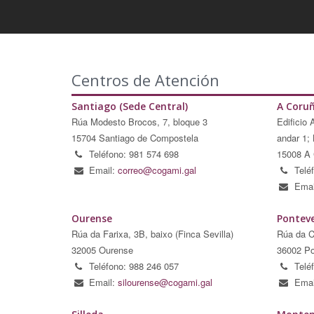
Centros de Atención
Santiago (Sede Central)
A Coru
Rúa Modesto Brocos, 7, bloque 3
Edificio 
15704 Santiago de Compostela
andar 1; 
Teléfono: 981 574 698
15008 A 
Email:
correo@cogami.gal
Telé
Emai
Ourense
Pontev
Rúa da Farixa, 3B, baixo (Finca Sevilla)
Rúa da C
32005 Ourense
36002 Po
Teléfono: 988 246 057
Telé
Email:
silourense@cogami.gal
Emai