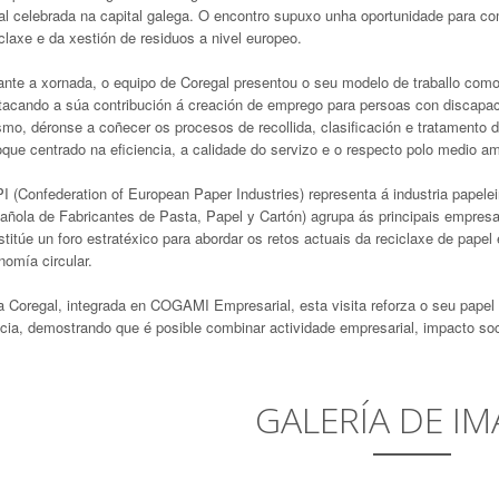
al celebrada na capital galega. O encontro supuxo unha oportunidade para co
claxe e da xestión de residuos a nivel europeo.
ante a xornada, o equipo de Coregal presentou o seu modelo de traballo como 
tacando a súa contribución á creación de emprego para persoas con discapac
mo, déronse a coñecer os procesos de recollida, clasificación e tratamento 
oque centrado na eficiencia, a calidade do servizo e o respecto polo medio am
I (Confederation of European Paper Industries) representa á industria pape
añola de Fabricantes de Pasta, Papel y Cartón) agrupa ás principais empres
stitúe un foro estratéxico para abordar os retos actuais da reciclaxe de pape
nomía circular.
a Coregal, integrada en COGAMI Empresarial, esta visita reforza o seu papel 
icia, demostrando que é posible combinar actividade empresarial, impacto s
GALERÍA DE IM