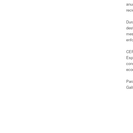
anu
reci
Dur
des
mes
enf
CEP
Esp
con
eco
Par
Gal