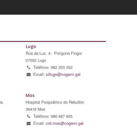
Lugo
Rúa da Luz, 4 - Polígono Fingoi
27002 Lugo
Teléfono: 982 253 332
Email:
sillugo@cogami.gal
Mos
ia
Hospital Psiquiátrico do Rebullón
36416 Mos
Teléfono: 986 487 925
Email:
crd.mos@cogami.gal