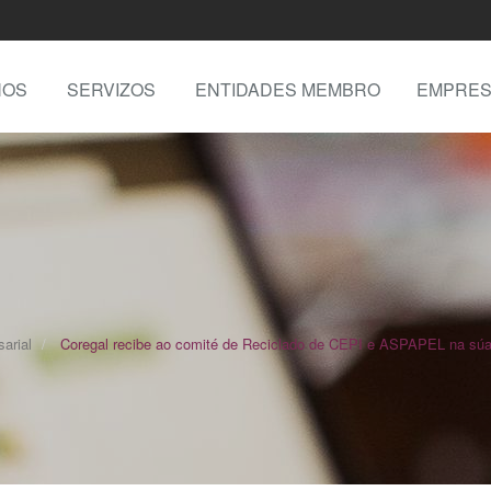
NOS
SERVIZOS
ENTIDADES MEMBRO
EMPRES
arial
Coregal recibe ao comité de Reciclado de CEPI e ASPAPEL na súa