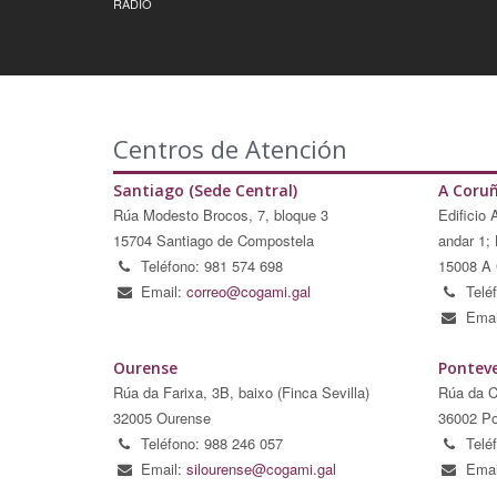
RADIO
Centros de Atención
Santiago (Sede Central)
A Coru
Rúa Modesto Brocos, 7, bloque 3
Edificio 
15704 Santiago de Compostela
andar 1; 
Teléfono: 981 574 698
15008 A 
Email:
correo@cogami.gal
Telé
Emai
Ourense
Pontev
Rúa da Farixa, 3B, baixo (Finca Sevilla)
Rúa da C
32005 Ourense
36002 Po
Teléfono: 988 246 057
Telé
Email:
silourense@cogami.gal
Emai