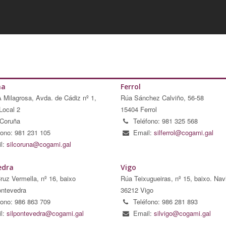
ña
Ferrol
A Milagrosa, Avda. de Cádiz nº 1,
Rúa Sánchez Calviño, 56-58
Local 2
15404 Ferrol
Coruña
Teléfono: 981 325 568
fono: 981 231 105
Email:
silferrol@cogami.gal
l:
silcoruna@cogami.gal
edra
Vigo
ruz Vermella, nº 16, baixo
Rúa Teixugueiras, nº 15, baixo. Nav
ntevedra
36212 Vigo
fono: 986 863 709
Teléfono: 986 281 893
l:
silpontevedra@cogami.gal
Email:
silvigo@cogami.gal