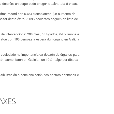
a doazón: un corpo pode chegar a salvar ata 8 vidas.
fras récord con 6.464 transplantes (un aumento do
esar deste éxito, 5.096 pacientes seguen en lista de
e intervencións: 208 riles, 48 fígados, 64 pulmóns e
matou con 193 persoas á espera dun órgano en Galicia
 á sociedade na importancia da doazón de órganos para
zón aumentaron en Galicia nun 19% , algo por riba da
bilización e concienciación nos centros sanitarios e
AXES