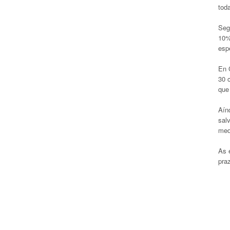
tod
Seg
10%
esp
En 
30 
que 
Aín
sal
medi
As 
pra