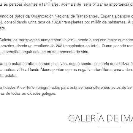
as as persoas doantes e familiares, ademais de sensibilizar na importancia d
undo os datos da Organización Nacional de Transplantes, España alcanzou ci
), consolidando unha taxa de 132,8 transplantes por millón de habitantes. A p
era.
Galicia, os transplantes aumentaron un 28%, sendo o ano con maior aumento d
corazóns, dando un resultado de 242 transplantes en total. O ano pasado re
lle permitira seguir adiante co seu proxecto de vida.
da que estas estatísticas son positivas, segue sendo necesario sensibilizar
var outras vidas. Dende Alcer apuntan que as negativas familiares para a doa
a estatal.
entidades Alcer teñen programados para esta semana diferentes actos de sensi
zas de todas as cidades galegas.
GALERÍA DE IM