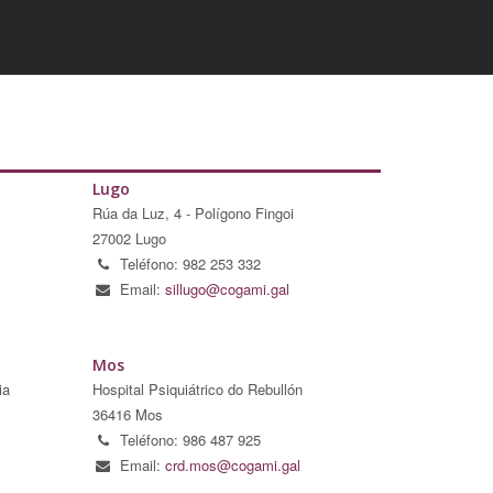
Lugo
Rúa da Luz, 4 - Polígono Fingoi
27002 Lugo
Teléfono: 982 253 332
Email:
sillugo@cogami.gal
Mos
ia
Hospital Psiquiátrico do Rebullón
36416 Mos
Teléfono: 986 487 925
Email:
crd.mos@cogami.gal