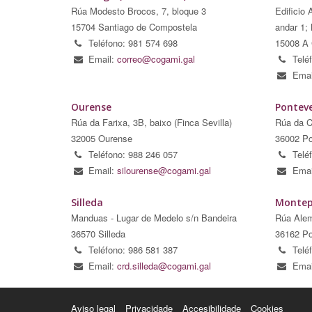
Rúa Modesto Brocos, 7, bloque 3
Edificio 
15704 Santiago de Compostela
andar 1; 
Teléfono: 981 574 698
15008 A 
Email:
correo@cogami.gal
Telé
Emai
Ourense
Pontev
Rúa da Farixa, 3B, baixo (Finca Sevilla)
Rúa da C
32005 Ourense
36002 Po
Teléfono: 988 246 057
Telé
Email:
silourense@cogami.gal
Emai
Silleda
Montep
Manduas - Lugar de Medelo s/n Bandeira
Rúa Alem
36570 Silleda
36162 Po
Teléfono: 986 581 387
Telé
Email:
crd.silleda@cogami.gal
Emai
Aviso legal
Privacidade
Accesibilidade
Cookies