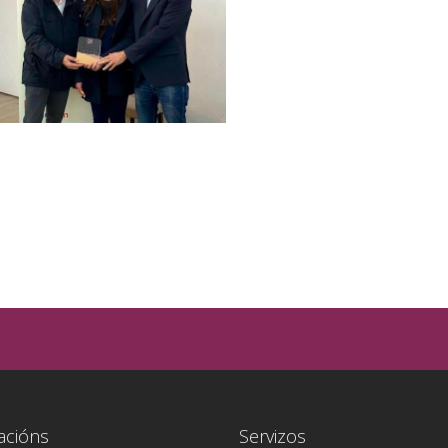
acións
Servizos