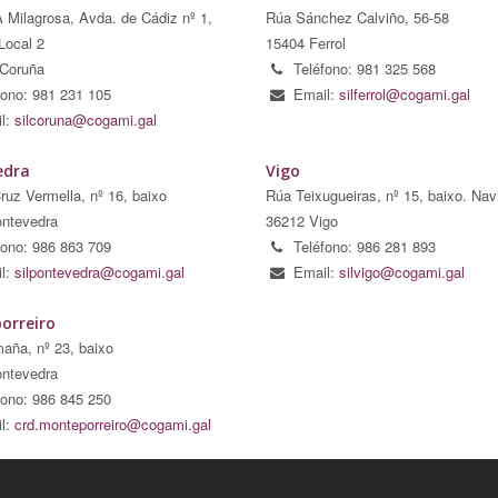
A Milagrosa, Avda. de Cádiz nº 1,
Rúa Sánchez Calviño, 56-58
Local 2
15404 Ferrol
Coruña
Teléfono: 981 325 568
fono: 981 231 105
Email:
silferrol@cogami.gal
l:
silcoruna@cogami.gal
edra
Vigo
ruz Vermella, nº 16, baixo
Rúa Teixugueiras, nº 15, baixo. Nav
ntevedra
36212 Vigo
fono: 986 863 709
Teléfono: 986 281 893
l:
silpontevedra@cogami.gal
Email:
silvigo@cogami.gal
orreiro
aña, nº 23, baixo
ntevedra
fono: 986 845 250
l:
crd.monteporreiro@cogami.gal