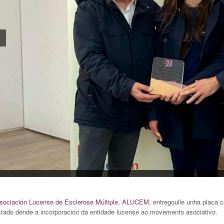
sociación Lucense de Esclerose Múltiple, ALUCEM
, entregoulle unha plac
stado dende a incorporación da entidade lucense ao movemento asociativo.