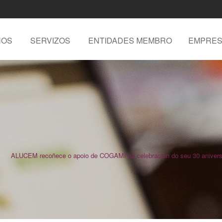
NOS
SERVIZOS
ENTIDADES MEMBRO
EMPRES
ALUCEM recoñece o apoio de COGAMI na celebración do seu 30 anivers