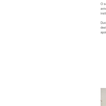
O s
ani
inst
Dur
des
apo