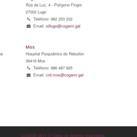
Rúa da Luz, 4 - Polígono Fingoi
27002 Lugo
Teléfono: 982 253 332
Email:
sillugo@cogami.gal
Mos
ia
Hospital Psiquiátrico do Rebullón
36416 Mos
Teléfono: 986 487 925
Email:
crd.mos@cogami.gal
COGAMI 2017 © Todos os dereitos reservados.