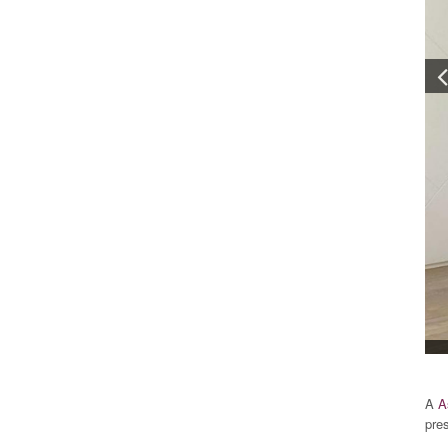
A
A
pre