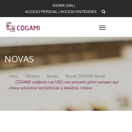
IDIOMA (GAL)
ACCESO PERSOAL
|
ACCESO ENTIDADES
Toggle
navigation
NOVAS
Inicio
Difusión
Novas
Novas COGAMI Social
COGAMI colabora coa UDC nun proxecto piloto europeo que
ofrece solucións tecnolóxicas a desafíos cotiáns