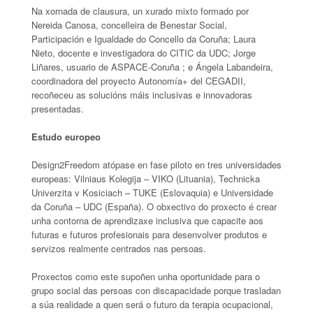
Na xornada de clausura, un xurado mixto formado por
Nereida Canosa, concelleira de Benestar Social,
Participación e Igualdade do Concello da Coruña; Laura
Nieto, docente e investigadora do CITIC da UDC; Jorge
Liñares, usuario de ASPACE-Coruña ; e Ángela Labandeira,
coordinadora del proyecto Autonomía+ del CEGADII,
recoñeceu as solucións máis inclusivas e innovadoras
presentadas.
Estudo europeo
Design2Freedom atópase en fase piloto en tres universidades
europeas: Vilniaus Kolegija – VIKO (Lituania), Technicka
Univerzita v Kosiciach – TUKE (Eslovaquia) e Universidade
da Coruña – UDC (España). O obxectivo do proxecto é crear
unha contorna de aprendizaxe inclusiva que capacite aos
futuras e futuros profesionais para desenvolver produtos e
servizos realmente centrados nas persoas.
Proxectos como este supoñen unha oportunidade para o
grupo social das persoas con discapacidade porque trasladan
a súa realidade a quen será o futuro da terapia ocupacional,