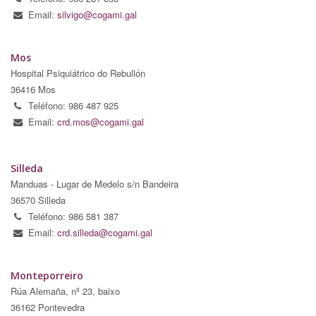
Email:
silvigo@cogami.gal
Mos
Hospital Psiquiátrico do Rebullón
36416 Mos
Teléfono: 986 487 925
Email:
crd.mos@cogami.gal
Silleda
Manduas - Lugar de Medelo s/n Bandeira
36570 Silleda
Teléfono: 986 581 387
Email:
crd.silleda@cogami.gal
Monteporreiro
Rúa Alemaña, nº 23, baixo
36162 Pontevedra