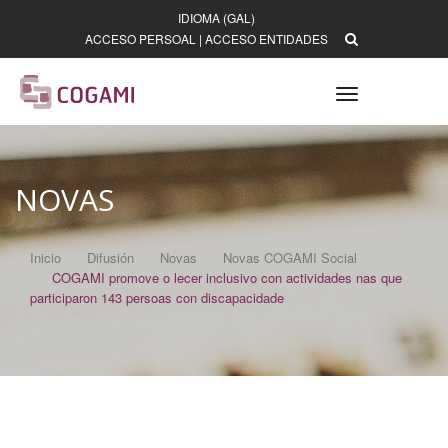
IDIOMA (GAL)
ACCESO PERSOAL
|
ACCESO ENTIDADES
Toggle
navigation
NOVAS
Inicio
Difusión
Novas
Novas COGAMI Social
COGAMI promove o lecer inclusivo con actividades nas que
participaron 143 persoas con discapacidade