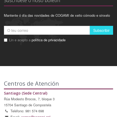
Suscríbete ó noso boletín
Mantente ó día das novidades de COGAMI de xeito cómodo e sinxelo
Subscribir
Lin e acepto a
política de privacidade
Centros de Atención
Santiago (Sede Central)
Rúa Modesto Brocos, 7, bloque 3
15704 Santiago de Compostela
Teléfono: 981 574 698
Email:
correo@cogami.gal