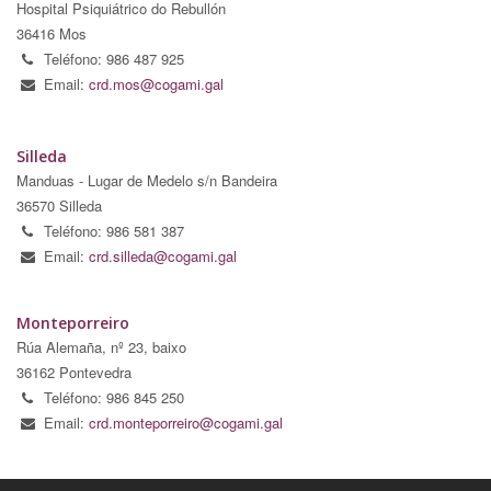
Hospital Psiquiátrico do Rebullón
36416 Mos
Teléfono: 986 487 925
Email:
crd.mos@cogami.gal
Silleda
Manduas - Lugar de Medelo s/n Bandeira
36570 Silleda
Teléfono: 986 581 387
Email:
crd.silleda@cogami.gal
Monteporreiro
Rúa Alemaña, nº 23, baixo
36162 Pontevedra
Teléfono: 986 845 250
Email:
crd.monteporreiro@cogami.gal