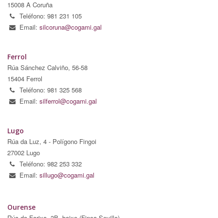
15008 A Coruña
Teléfono: 981 231 105
Email:
silcoruna@cogami.gal
Ferrol
Rúa Sánchez Calviño, 56-58
15404 Ferrol
Teléfono: 981 325 568
Email:
silferrol@cogami.gal
Lugo
Rúa da Luz, 4 - Polígono Fingoi
27002 Lugo
Teléfono: 982 253 332
Email:
sillugo@cogami.gal
Ourense
Rúa da Farixa, 3B, baixo (Finca Sevilla)