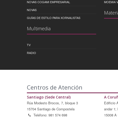
NOVAS COGAMI EMPRESARIAL
MOEMIA V
NOVAS
Materi
GUÍAS DE ESTILO PARA XORNALISTAS
Multimedia
TV
RADIO
Centros de Atención
Santiago (Sede Central)
A Coru
Rúa Modesto Brocos, 7, bloque 3
Edificio 
15704 Santiago de Compostela
andar 1; 
Teléfono: 981 574 698
15008 A 