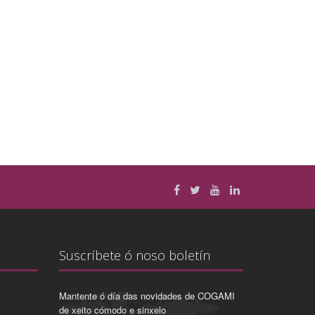
Suscríbete ó noso boletín
Mantente ó día das novidades de COGAMI
de xeito cómodo e sinxelo