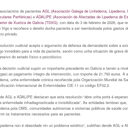
asociacións de pacientes
AGL (Asociación Galega de Linfedema, Lipedema, In
ulares Periféricas)
e
ADALIPE (Asociación de Afectadas de Lipedema de E
erior de Xustiza de Galicia (TSXG)
, con data do 3 de febreiro de 2026, que r
e Vigo e recoñece o dereito dunha paciente a ser reembolsada polos gastos d
ro privado.
esolución xudicial acepta o argumento da defensa da demandante sobre a exis
igo inmediato para a vida da paciente, senón como unha situación de grave 
resivo do estado físico e psicolóxico.
a decisión xudicial supón un importante precedente en Galicia e tamén a niv
rgas) ao pagamento íntegro da intervención, cun importe de 21.750 euros. A 
edema, unha enfermidade crónica recoñecida pola Organización Mundial da S
sificación Internacional de Enfermidades CIE-11 co código EF02.2.
de AGL e ADALIPE destacan que esta resolución “abre unha porta á esperanza
a enfermidade infradiagnosticada e invisibilizada”. As entidades lembran que,
edema pola OMS, comunidades autónomas e sistemas públicos de saúde contin
mir os tratamentos necesarios para as pacientes.
lipedema non é obesidade nin un problema estético”, subliñan dende AGL e AD