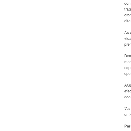
con
tra
cron
alt
As 
vida
pre
Den
med
espe
ope
AGL
efe
eco
“As
ent
Par