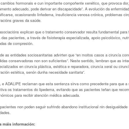
 cambios hormonais e cun importante compoñente xenético, que provoca dor, i
tamento adecuado, pode derivar en discapacidade”. A evolución da enfermidad
ificarse, ocasionando linfedema, insuficiencia venosa crónica, problemas circ
eracións graves da saúde.
asociacións explican que o tratamento conservador resulta fundamental para f
 das pacientes, a través de fisioterapia especializada, apoio psicolóxico, nut
ndas de compresión.
de as entidades sociosanitarias advirten que “en moitos casos a cirurxía con
idas conservadoras non son suficientes”. Neste sentido, lembran que as inter
cializados en cirurxía plástica, estética e reparadora, cirurxía xeral ou cirur
ración estética, senón dunha necesidade sanitaria”.
 e ADALIPE reclaman que esta sentenza sirva como precedente para que a s
ctiva os tratamentos do lipedema, evitando que as pacientes teñan que recorre
nómicos para recibir atención médica adecuada.
 pacientes non poden seguir sufrindo abandono institucional nin desigualdad
idades.
a máis información: