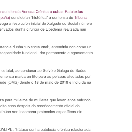
suficiencia Venosa Crónica e outras Patoloxías
spaña)
consideran “histórica” a sentenza do
Tribunal
evoga a resolución inicial do Xulgado do Social número
erivados dunha cirurxía de Lipedema realizada nun
tencia dunha “urxencia vital”, entendida non como un
discapacidade funcional, dor permanente e agravamento
el estatal, ao condenar ao Servizo Galego de Saúde
sentenza marca un fito para as persoas afectadas por
aúde (OMS) dende o 18 de maio de 2018 e incluída na
 para milleiros de mulleres que levan anos sufrindo
 oito anos despois do recoñecemento oficial do
úan sen incorporar protocolos específicos nin
ALIPE, “trátase dunha patoloxía crónica relacionada