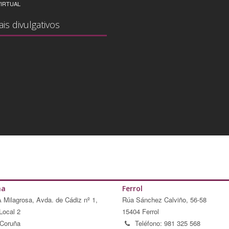
IRTUAL
ais divulgativos
ña
Ferrol
A Milagrosa, Avda. de Cádiz nº 1,
Rúa Sánchez Calviño, 56-58
Local 2
15404 Ferrol
Coruña
Teléfono: 981 325 568