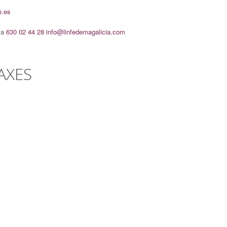
e.es
ca
630 02 44 28
info@linfedemagalicia.com
AXES