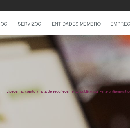
NOS
SERVIZOS
ENTIDADES MEMBRO
EMPRES
Lipedema: cando a falta de recoñecemento público converte o diagnóstico