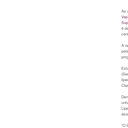
As 
Vasc
Sup
6 d
cent
A r
per
prog
Est
(Se
lip
Cla
Den
unh
Lip
asu
“O 