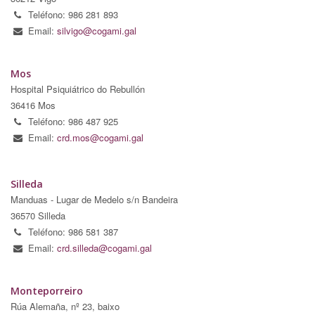
Teléfono: 986 281 893
Email:
silvigo@cogami.gal
Mos
Hospital Psiquiátrico do Rebullón
36416 Mos
Teléfono: 986 487 925
Email:
crd.mos@cogami.gal
Silleda
Manduas - Lugar de Medelo s/n Bandeira
36570 Silleda
Teléfono: 986 581 387
Email:
crd.silleda@cogami.gal
Monteporreiro
Rúa Alemaña, nº 23, baixo