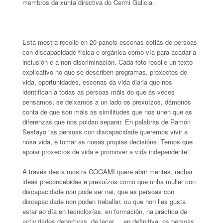
membros da xunta directiva do Cermi Galicia.
Esta mostra recolle en 20 paneis escenas cotiás de persoas
con discapacidade física e orgánica como vía para acadar a
inclusión e a non discriminación. Cada foto recolle un texto
explicativo no que se describen programas, proxectos de
vida, oportunidades, escenas da vida diaria que nos
identifican a todas as persoas máis do que ás veces
pensamos, se deixamos a un lado os prexuízos, dámonos
conta de que son máis as similitudes que nos unen que as
diferenzas que nos poidan separar. En palabras de Ramón
Sestayo “as persoas con discapacidade queremos vivir a
nosa vida, e tomar as nosas propias decisións. Temos que
apoiar proxectos de vida e promover a vida independente”.
A través desta mostra COGAMI quere abrir mentes, rachar
ideas preconcebidas e prexuízos como que unha muller con
discapacidade non pode ser nai, que as persoas con
discapacidade non poden traballar, ou que non lles gusta
estar ao día en tecnoloxías, en formación, na práctica de
actividades deportivas, de lecer,... en definitiva, as persoas