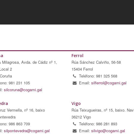
ña
Ferrol
A Milagrosa, Avda. de Cádiz nº 1,
Rúa Sánchez Calviño, 56-58
Local 2
15404 Ferrol
Coruña
Teléfono: 981 325 568
fono: 981 231 105
Email:
silferrol@cogami.gal
l:
silcoruna@cogami.gal
edra
Vigo
ruz Vermella, nº 16, baixo
Rúa Teixugueiras, nº 15, baixo. Nav
ntevedra
36212 Vigo
fono: 986 863 709
Teléfono: 986 281 893
l:
silpontevedra@cogami.gal
Email:
silvigo@cogami.gal