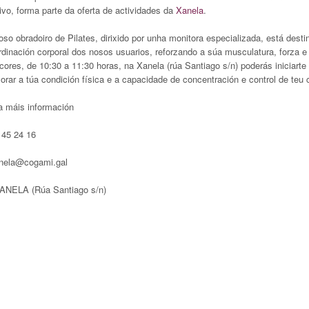
ivo, forma parte da oferta de actividades da
Xanela
.
so obradoiro de Pilates, dirixido por unha monitora especializada, está destin
dinación corporal dos nosos usuarios, reforzando a súa musculatura, forza e fl
cores, de 10:30 a 11:30 horas, na Xanela (rúa Santiago s/n) poderás iniciarte
orar a túa condición física e a capacidade de concentración e control de teu 
a máis información
 45 24 16
nela@cogami.gal
ANELA (Rúa Santiago s/n)