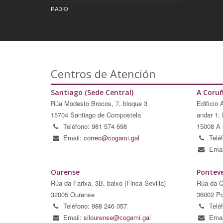
RADIO
Centros de Atención
Santiago (Sede Central)
A Coru
Rúa Modesto Brocos, 7, bloque 3
Edificio 
15704 Santiago de Compostela
andar 1; 
Teléfono: 981 574 698
15008 A 
Email:
correo@cogami.gal
Telé
Emai
Ourense
Pontev
Rúa da Farixa, 3B, baixo (Finca Sevilla)
Rúa da C
32005 Ourense
36002 Po
Teléfono: 988 246 057
Telé
Email:
silourense@cogami.gal
Emai