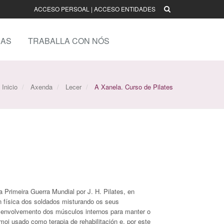
ACCESO PERSOAL
|
ACCESO ENTIDADES
AS
TRABALLA CON NÓS
Inicio
Axenda
Lecer
A Xanela. Curso de Pilates
Primeira Guerra Mundial por J. H. Pilates, en
n física dos soldados misturando os seus
senvolvemento dos músculos internos para manter o
 moi usado como terapia de rehabilitación e, por este