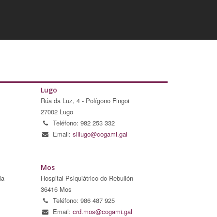
Lugo
Rúa da Luz, 4 - Polígono Fingoi
27002 Lugo
Teléfono: 982 253 332
Email:
sillugo@cogami.gal
Mos
ia
Hospital Psiquiátrico do Rebullón
36416 Mos
Teléfono: 986 487 925
Email:
crd.mos@cogami.gal