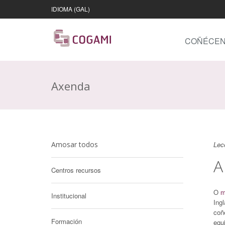
IDIOMA (GAL)
COÑÉCE
Axenda
Amosar todos
Lec
A
Centros recursos
O
m
Institucional
Ing
coñ
Formación
equi