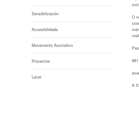
mot
Sensibilización
O no
coor
Accesibilidade
mér
mell
Movemento Asociativo
Par
981
Proxectos
axa
Lecer
A X