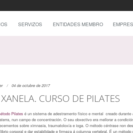
NOS
SERVIZOS
ENTIDADES MEMBRO
EMPRES
er
04 de octubre de 2017
 XANELA. CURSO DE PILATES
étodo Pilates
é un sistema de adestramento físico e mental creado durante a 
laterra, nun campo de concentración. O seu obxectivo era mellorar a condició
ecementos sobre ximnasia, traumatoloxía e ioga. O método céntrase non de
librio corporal e dar estabilidade e firmeza á columna vertebral. É un método