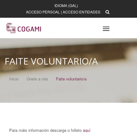
IDIOMA (GAL)
ACCESO PERSOAL
|
ACCESO ENTIDADES
Toggle
navigation
FAITE VOLUNTARIO/A
Inicio
Únete a nós
Faite voluntario/a
Para máis información descarga o folleto
aquí