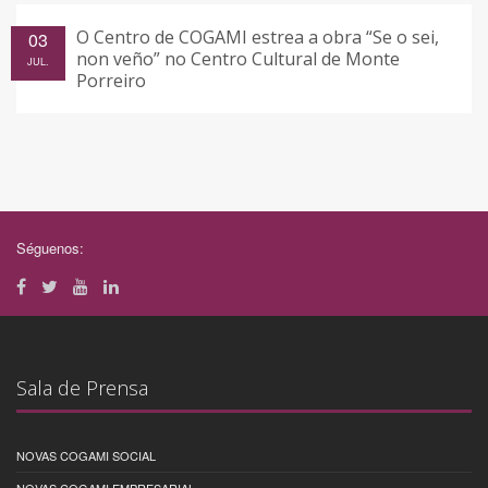
O Centro de COGAMI estrea a obra “Se o sei,
03
non veño” no Centro Cultural de Monte
JUL.
Porreiro
Séguenos:
Sala de Prensa
NOVAS COGAMI SOCIAL