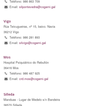
Teléfono: 986 863 709
Email:
silpontevedra@cogami.gal
Vigo
Rúa Teixugueiras, nº 15, baixo. Navia
36212 Vigo
Teléfono: 986 281 893
Email:
silvigo@cogami.gal
Mos
Hospital Psiquiátrico do Rebullón
36416 Mos
Teléfono: 986 487 925
Email:
crd.mos@cogami.gal
Silleda
Manduas - Lugar de Medelo s/n Bandeira
36570 Silleda