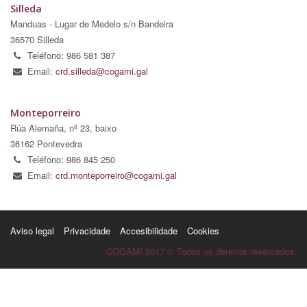
Silleda
Manduas - Lugar de Medelo s/n Bandeira
36570 Silleda
Teléfono: 986 581 387
Email:
crd.silleda@cogami.gal
Monteporreiro
Rúa Alemaña, nº 23, baixo
36162 Pontevedra
Teléfono: 986 845 250
Email:
crd.monteporreiro@cogami.gal
Aviso legal
Privacidade
Accesibilidade
Cookies
COGAMI 2017 © Todos os dereitos reservados.