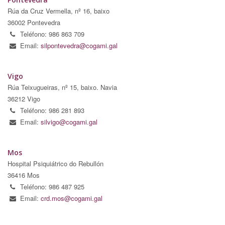
Rúa da Cruz Vermella, nº 16, baixo
36002 Pontevedra
Teléfono: 986 863 709
Email:
silpontevedra@cogami.gal
Vigo
Rúa Teixugueiras, nº 15, baixo. Navia
36212 Vigo
Teléfono: 986 281 893
Email:
silvigo@cogami.gal
Mos
Hospital Psiquiátrico do Rebullón
36416 Mos
Teléfono: 986 487 925
Email:
crd.mos@cogami.gal