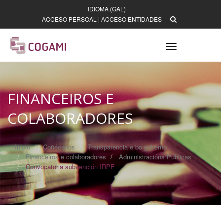
IDIOMA (GAL)
ACCESO PERSOAL
|
ACCESO ENTIDADES
Toggle
navigation
FINANCEIROS E
COLABORADORES
Inicio
Coñécenos
Transparencia e bo goberno
Financeiros e colaboradores
Administracións Públicas
Convocatoria subvención IRPF