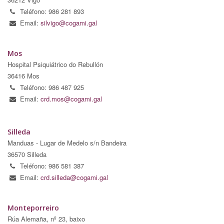
Teléfono: 986 281 893
Email:
silvigo@cogami.gal
Mos
Hospital Psiquiátrico do Rebullón
36416 Mos
Teléfono: 986 487 925
Email:
crd.mos@cogami.gal
Silleda
Manduas - Lugar de Medelo s/n Bandeira
36570 Silleda
Teléfono: 986 581 387
Email:
crd.silleda@cogami.gal
Monteporreiro
Rúa Alemaña, nº 23, baixo