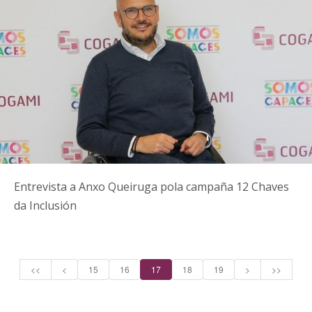
Entrevista a Anxo Queiruga pola campaña 12 Chaves
da Inclusión
<<
<
15
16
17
18
19
>
>>