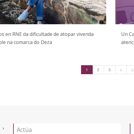
s en RNE da dificultade de atopar vivenda
Un Ca
ble na comarca do Deza
atenc
1
2
3
>
>
Actúa