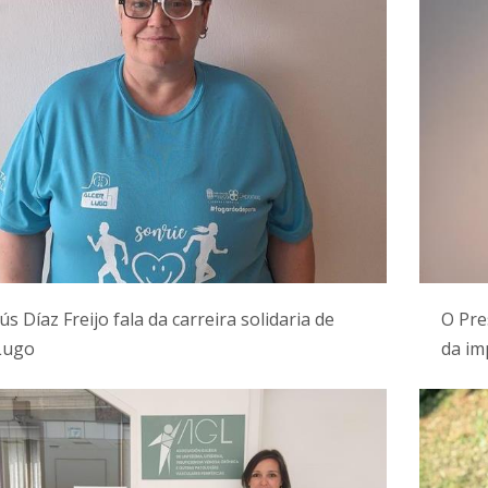
ús Díaz Freijo fala da carreira solidaria de
O Pre
Lugo
da im