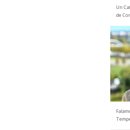
Un Caf
de Com
Falam
Tempe