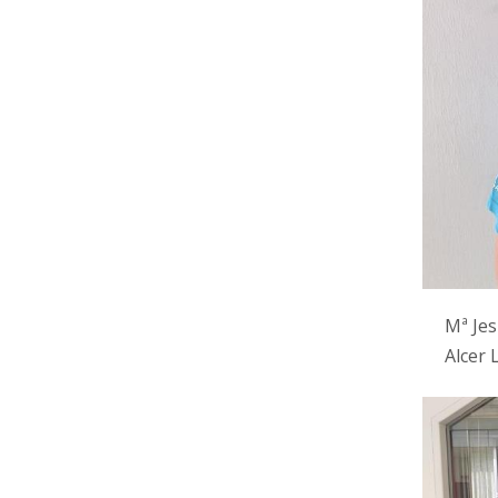
Mª Jes
Alcer 