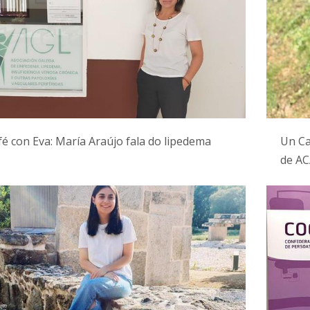
é con Eva: María Araújo fala do lipedema
Un Ca
de A