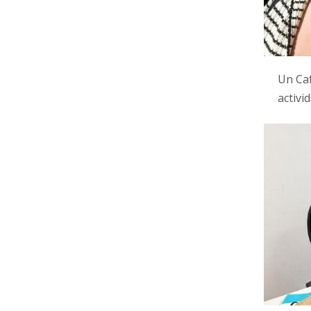
Un Caf
activ