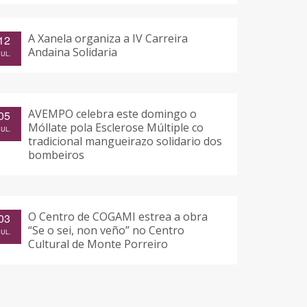
A Xanela organiza a IV Carreira
12
Andaina Solidaria
JUL.
AVEMPO celebra este domingo o
05
Móllate pola Esclerose Múltiple co
JUL.
tradicional mangueirazo solidario dos
bombeiros
O Centro de COGAMI estrea a obra
03
“Se o sei, non veño” no Centro
JUL.
Cultural de Monte Porreiro