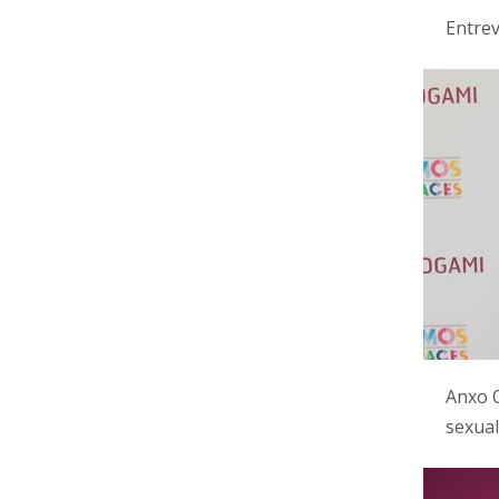
Entrev
Anxo Q
sexual