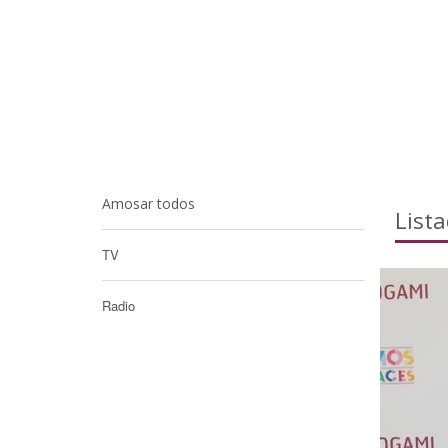
Amosar todos
List
TV
Radio