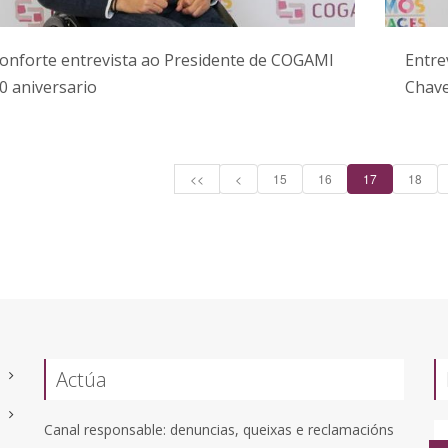
onforte entrevista ao Presidente de COGAMI
Entre
0 aniversario
Chave
<<
<
15
16
17
18
Actúa
Canal responsable: denuncias, queixas e reclamacións