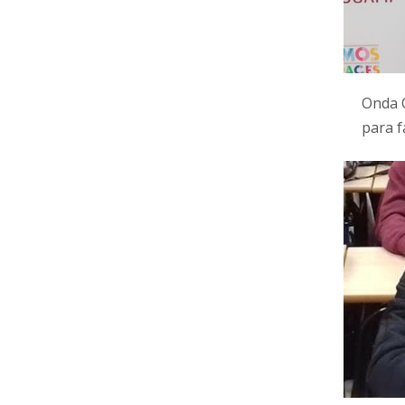
Onda 
para f