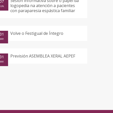
Sesión informativa sobre o papel da
07
logopedia na atención a pacientes
JUN.
con paraparesia espástica familiar
Volve o Festigual de Íntegro
31
MAY.
Previsión ASEMBLEA XERAL AEPEF
31
MAY.