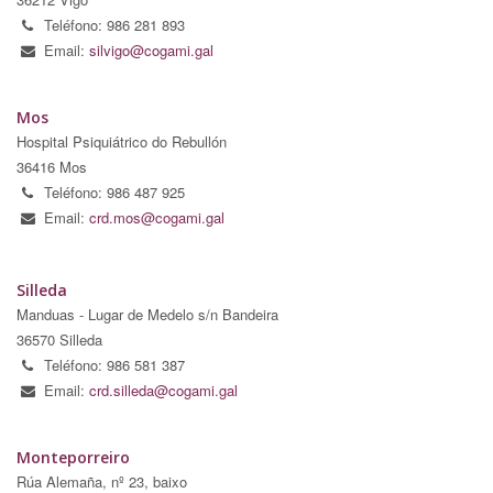
Teléfono: 986 281 893
Email:
silvigo@cogami.gal
Mos
Hospital Psiquiátrico do Rebullón
36416 Mos
Teléfono: 986 487 925
Email:
crd.mos@cogami.gal
Silleda
Manduas - Lugar de Medelo s/n Bandeira
36570 Silleda
Teléfono: 986 581 387
Email:
crd.silleda@cogami.gal
Monteporreiro
Rúa Alemaña, nº 23, baixo