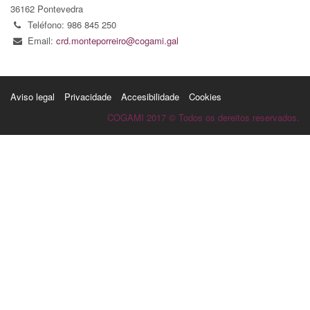
36162 Pontevedra
Teléfono: 986 845 250
Email:
crd.monteporreiro@cogami.gal
Aviso legal
Privacidade
Accesibilidade
Cookies
COGAMI 2017 © Todos os dereitos reservados.