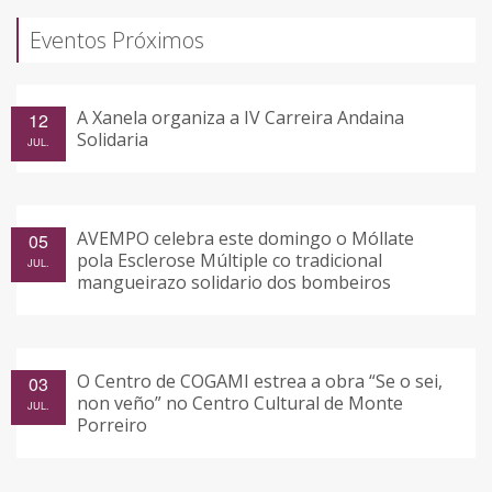
Eventos Próximos
A Xanela organiza a IV Carreira Andaina
12
Solidaria
JUL.
AVEMPO celebra este domingo o Móllate
05
pola Esclerose Múltiple co tradicional
JUL.
mangueirazo solidario dos bombeiros
O Centro de COGAMI estrea a obra “Se o sei,
03
non veño” no Centro Cultural de Monte
JUL.
Porreiro