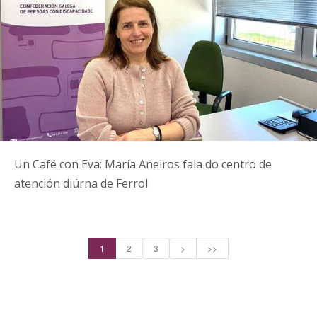
Un Café con Eva: María Aneiros fala do centro de
atención diúrna de Ferrol
1
2
3
>
>>