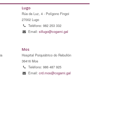
Lugo
Rúa da Luz, 4 - Polígono Fingoi
27002 Lugo
Teléfono: 982 253 332
Email:
sillugo@cogami.gal
Mos
ia
Hospital Psiquiátrico do Rebullón
36416 Mos
Teléfono: 986 487 925
Email:
crd.mos@cogami.gal