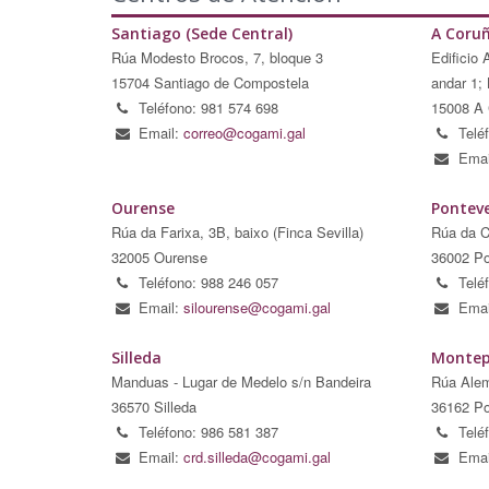
Santiago (Sede Central)
A Coru
Rúa Modesto Brocos, 7, bloque 3
Edificio 
15704 Santiago de Compostela
andar 1; 
Teléfono: 981 574 698
15008 A 
Email:
correo@cogami.gal
Telé
Emai
Ourense
Pontev
Rúa da Farixa, 3B, baixo (Finca Sevilla)
Rúa da C
32005 Ourense
36002 Po
Teléfono: 988 246 057
Telé
Email:
silourense@cogami.gal
Emai
Silleda
Montep
Manduas - Lugar de Medelo s/n Bandeira
Rúa Alem
36570 Silleda
36162 Po
Teléfono: 986 581 387
Telé
Email:
crd.silleda@cogami.gal
Emai