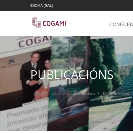
IDIOMA (GAL)
COÑÉCE
PUBLICACIÓNS
Inicio
Difusión
Publicacións
Moemia Virtual