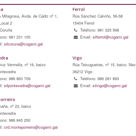
ña
Ferrol
A Milagrosa, Avda. de Cádiz nº 1,
Rúa Sánchez Calviño, 56-58
Local 2
15404 Ferrol
Coruña
Teléfono: 981 325 568
fono: 981 231 105
Email:
silferrol@cogami.gal
l:
silcoruna@cogami.gal
edra
Vigo
ruz Vermella, nº 16, baixo
Rúa Teixugueiras, nº 15, baixo. Nav
ntevedra
36212 Vigo
fono: 986 863 709
Teléfono: 986 281 893
l:
silpontevedra@cogami.gal
Email:
silvigo@cogami.gal
orreiro
aña, nº 23, baixo
ntevedra
fono: 986 845 250
l:
crd.monteporreiro@cogami.gal