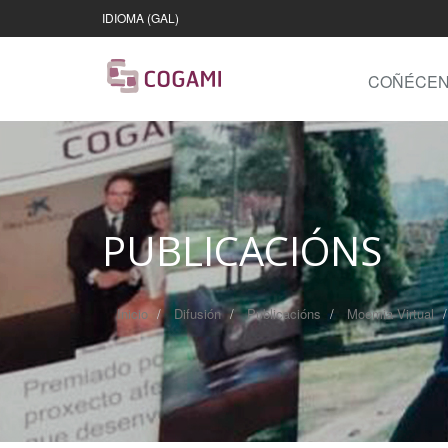
IDIOMA (GAL)
COÑÉCE
PUBLICACIÓNS
Inicio
Difusión
Publicacións
Moemia Virtual