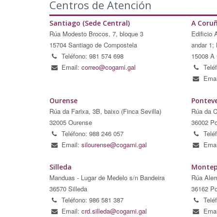
Centros de Atención
Santiago (Sede Central)
A Coru
Rúa Modesto Brocos, 7, bloque 3
Edificio 
15704 Santiago de Compostela
andar 1; 
Teléfono: 981 574 698
15008 A 
Email:
correo@cogami.gal
Telé
Emai
Ourense
Pontev
Rúa da Farixa, 3B, baixo (Finca Sevilla)
Rúa da C
32005 Ourense
36002 Po
Teléfono: 988 246 057
Telé
Email:
silourense@cogami.gal
Emai
Silleda
Montep
Manduas - Lugar de Medelo s/n Bandeira
Rúa Alem
36570 Silleda
36162 Po
Teléfono: 986 581 387
Telé
Email:
crd.silleda@cogami.gal
Emai