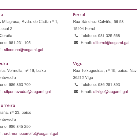
ña
Ferrol
A Milagrosa, Avda. de Cádiz nº 1,
Rúa Sánchez Calviño, 56-58
Local 2
15404 Ferrol
Coruña
Teléfono: 981 325 568
fono: 981 231 105
Email:
silferrol@cogami.gal
l:
silcoruna@cogami.gal
edra
Vigo
ruz Vermella, nº 16, baixo
Rúa Teixugueiras, nº 15, baixo. Nav
ntevedra
36212 Vigo
fono: 986 863 709
Teléfono: 986 281 893
l:
silpontevedra@cogami.gal
Email:
silvigo@cogami.gal
orreiro
aña, nº 23, baixo
ntevedra
fono: 986 845 250
l:
crd.monteporreiro@cogami.gal