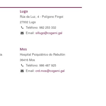
Lugo
Rúa da Luz, 4 - Polígono Fingoi
27002 Lugo
Teléfono: 982 253 332
Email:
sillugo@cogami.gal
Mos
ia
Hospital Psiquiátrico do Rebullón
36416 Mos
Teléfono: 986 487 925
Email:
crd.mos@cogami.gal