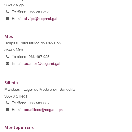
36212 Vigo
Teléfono: 986 281 893
Email:
silvigo@cogami.gal
Mos
Hospital Psiquiátrico do Rebullón
36416 Mos
Teléfono: 986 487 925
Email:
crd.mos@cogami.gal
Silleda
Manduas - Lugar de Medelo s/n Bandeira
36570 Silleda
Teléfono: 986 581 387
Email:
crd.silleda@cogami.gal
Monteporreiro