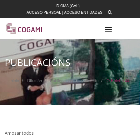
IDIOMA (GAL)
ACCESO PERSOAL
|
ACCESO ENTIDADES
Toggle
navigation
PUBLICACIÓNS
Inicio
Difusión
Publicacións
O Boletín
O Boletín 44
Amosar todos