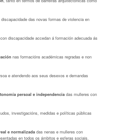
ón
, tanto en termos de barreiras arquitectónicas como
n discapacidade das novas formas de violencia en
 con discapacidade accedan á formación adecuada ás
cación
nas formacións académicas regradas e non
rsoa e atendendo aos seus desexos e demandas
utonomía persoal e independencia
das mulleres con
udos, investigacións, medidas e políticas públicas
real e normalizada
das nenas e mulleres con
sentadas en todos os ámbitos e esferas sociais.