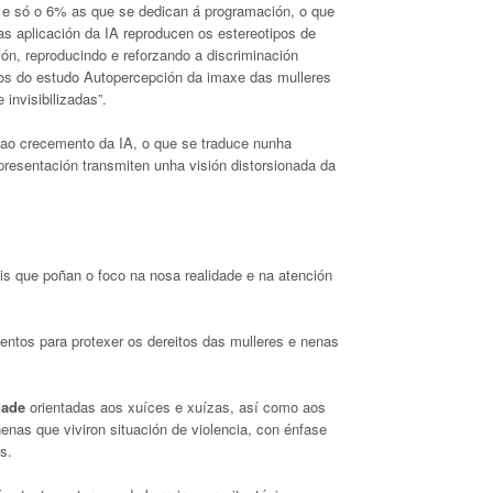
A e só o 6% as que se dedican á programación, o que
s aplicación da IA reproducen os estereotipos de
ón, reproducindo e reforzando a discriminación
tos do estudo Autopercepción da imaxe das mulleres
invisibilizadas”.
 ao crecemento da IA, o que se traduce nunha
presentación transmiten unha visión distorsionada da
is que poñan o foco na nosa realidade e na atención
entos para protexer os dereitos das mulleres e nenas
dade
orientadas aos xuíces e xuízas, así como aos
nas que viviron situación de violencia, con énfase
s.