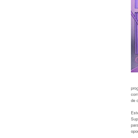
prog
com
de 
Est
Sup
par
opo