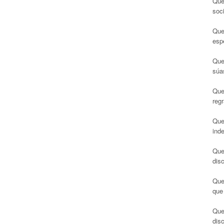
Que
soci
Que
espe
Que
súa
Que
reg
Que
ind
Que
dis
Que
que
Que
dis