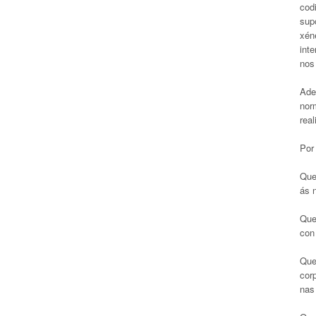
cod
sup
xén
int
nos
Ade
nor
real
Por 
Que
ás 
Que
con
Que
cor
nas