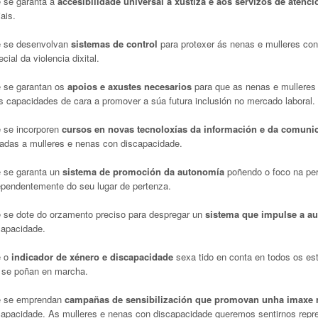
 se garanta a
accesibilidade universal á xustiza e aos servizos de atenci
ais.
 se desenvolvan
sistemas de control
para protexer ás nenas e mulleres co
cial da violencia dixital.
 se garantan os
apoios e axustes necesarios
para que as nenas e mulleres
s capacidades de cara a promover a súa futura inclusión no mercado laboral.
 se incorporen
cursos en novas tecnoloxías da información e da comuni
radas a mulleres e nenas con discapacidade.
 se garanta un
sistema de promoción da autonomía
poñendo o foco na pe
ependentemente do seu lugar de pertenza.
 se dote do orzamento preciso para despregar un
sistema que impulse a a
capacidade.
 o
indicador de xénero e discapacidade
sexa tido en conta en todos os est
 se poñan en marcha.
 se emprendan
campañas de sensibilización que promovan unha imaxe 
capacidade. As mulleres e nenas con discapacidade queremos sentirnos repre