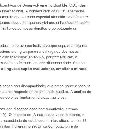
s Obxectivos de Desenvolvemento Sostible (ODS) das
e internacional. A consecución dos ODS soamente
o require que se poña especial atención na defensa e
 Somos nosoutras quenes vivimos unha discriminación
, limitando os nosos dereitos e perpetuando un
ebramos o avance lexislativo que supuxo a reforma
cacións e un gran paso na salvagarda dos nosos
 discapacidade” antepuxo, por primeira vez, o
s define o feito de ter unha discapacidade, é unha
a linguaxe supón evolucionar, ampliar a mirada,
s e nenas con discapacidade, queremos poñer o foco na
mulleres respecto ao exercicio da xustiza. A análise do
 os dereitos fundamentais das mulleres.
enas con discapacidade como contexto, cremos
 (IA). O impacto da IA nas nosas vidas é latente, e
, a necesidade de establecer límites éticos tamén. O
ión das mulleres no sector da computación e da