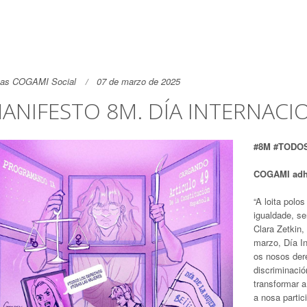
as COGAMI Social
07 de marzo de 2025
ANIFESTO 8M. DÍA INTERNACI
#8M #TODO
COGAMI adh
“A loita polo
igualdade, se
Clara Zetkin,
marzo, Día In
os nosos dere
discriminaci
transformar 
a nosa partic