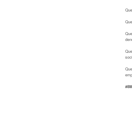
Que
Que
Que
den
Que
soci
Que
emp
#8