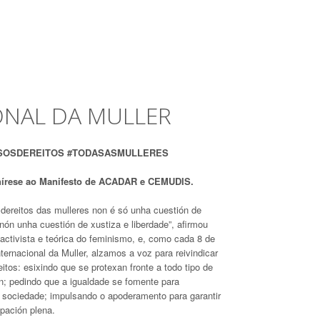
ONAL DA MULLER
SOSDEREITOS #TODASASMULLERES
írese ao Manifesto de ACADAR e CEMUDIS.
s dereitos das mulleres non é só unha cuestión de
nón unha cuestión de xustiza e liberdade”, afirmou
 activista e teórica do feminismo, e, como cada 8 de
ternacional da Muller, alzamos a voz para reivindicar
itos: esixindo que se protexan fronte a todo tipo de
ón; pedindo que a igualdade se fomente para
a sociedade; impulsando o apoderamento para garantir
ipación plena.