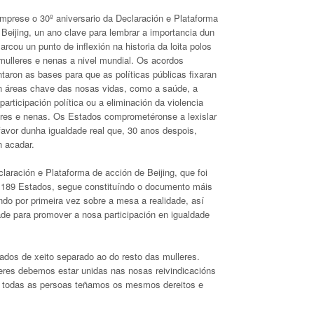
mprese o 30º aniversario da Declaración e Plataforma
Beijing, un ano clave para lembrar a importancia dun
rcou un punto de inflexión na historia da loita polos
mulleres e nenas a nivel mundial. Os acordos
aron as bases para que as políticas públicas fixaran
n áreas chave das nosas vidas, como a saúde, a
participación política ou a eliminación da violencia
eres e nenas. Os Estados comprometéronse a lexislar
 favor dunha igualdade real que, 30 anos despois,
 acadar.
laración e Plataforma de acción de Beijing, que foi
 189 Estados, segue constituíndo o documento máis
ndo por primeira vez sobre a mesa a realidade, así
de para promover a nosa participación en igualdade
ados de xeito separado ao do resto das mulleres.
res debemos estar unidas nas nosas reivindicacións
ue todas as persoas teñamos os mesmos dereitos e