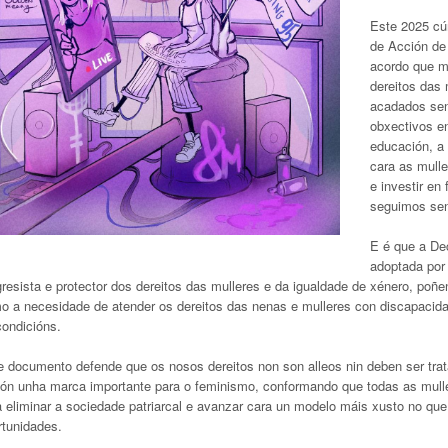
Este 2025 cú
de Acción de 
acordo que ma
dereitos das 
acadados sent
obxectivos e
educación, a 
cara as mull
e investir en
seguimos sen
E é que a Dec
adoptada por
resista e protector dos dereitos das mulleres e da igualdade de xénero, poñe
o a necesidade de atender os dereitos das nenas e mulleres con discapacida
condicións.
e documento defende que os nosos dereitos non son alleos nin deben ser trat
ón unha marca importante para o feminismo, conformando que todas as mulle
a eliminar a sociedade patriarcal e avanzar cara un modelo máis xusto no q
rtunidades.