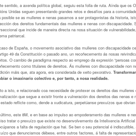
te sentido, a axenda política global, seguiu esta folla de ruta. Aínda que o
ións Unidas seguen presentando grandes retos e desafíos para a comunidad
á posible se as mulleres e nenas pasamos a ser protagonistas da historia, ist
tección dos dereitos fundamentais das mulleres e nenas con discapacidade.
rseccional que incide de maneira directa na nosa situación de vulnerabilidade
ema patriarcal.
caso de España, o movemento asociativo das mulleres con discapacidade cel
artigo 49 da Constitución o pasado ano, un recoñecemento ás nosas reivindi
eitos. O cambio de paradigma respecto ao emprego da expresión “persoas con
oñecemento como titulares de dereitos. Ás mulleres con discapacidade non no
ición máis que, ata agora, era considerada de xeito pexorativo.
Transformar 
biar o imaxinario colectivo e, por tanto, a nosa realidade.
to a isto, e relacionado coa necesidade de protexer os dereitos das mullere
alización que segue a existir fronte a vulneración dos dereitos das nenas e 
 estado reflicte como, dende a xudicatura, perpetúanse prexuízos que obvian
 último, este 8M, e en base ao impulso ao empoderamento das mulleres e n
iso tratar o prexuízo que existe no desenvolvemento da Intelixencia Artificial
cúpanos a falta de regulación que hai. Se ben o seu potencial é indiscutible
xuízo que denunciamos débese, entre outros factores, á falta de representac