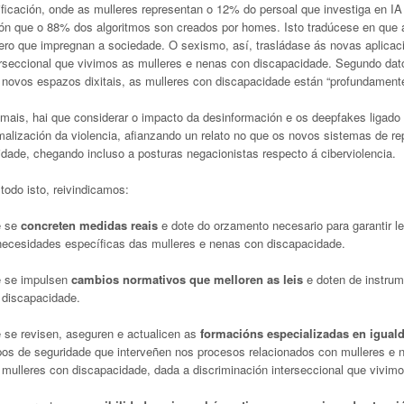
ificación, onde as mulleres representan o 12% do persoal que investiga en I
ón que o 88% dos algoritmos son creados por homes. Isto tradúcese en que a
ero que impregnan a sociedade. O sexismo, así, trasládase ás novas aplicaci
erseccional que vivimos as mulleres e nenas con discapacidade. Segundo da
 novos espazos dixitais, as mulleres con discapacidade están “profundamente 
mais, hai que considerar o impacto da desinformación e os deepfakes ligado
malización da violencia, afianzando un relato no que os novos sistemas de re
idade, chegando incluso a posturas negacionistas respecto á ciberviolencia.
todo isto, reivindicamos:
 se
concreten medidas reais
e dote do orzamento necesario para garantir le
necesidades específicas das mulleres e nenas con discapacidade.
 se impulsen
cambios normativos
que melloren as leis
e doten de instrum
 discapacidade.
 se revisen, aseguren e actualicen as
formacións especializadas en igual
pos de seguridade que interveñen nos procesos relacionados con mulleres e ne
 mulleres con discapacidade, dada a discriminación interseccional que vivimo