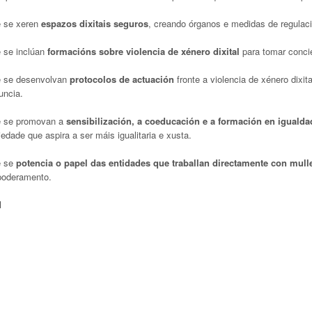
 se xeren
espazos dixitais seguros
, creando órganos e medidas de regulació
 se inclúan
formacións sobre violencia de xénero dixital
para tomar concie
 se desenvolvan
protocolos de actuación
fronte a violencia de xénero dixit
uncia.
 se promovan a
sensibilización, a coeducación e a formación en iguald
edade que aspira a ser máis igualitaria e xusta.
 se
potencia o papel das entidades que traballan directamente con mull
oderamento.
M