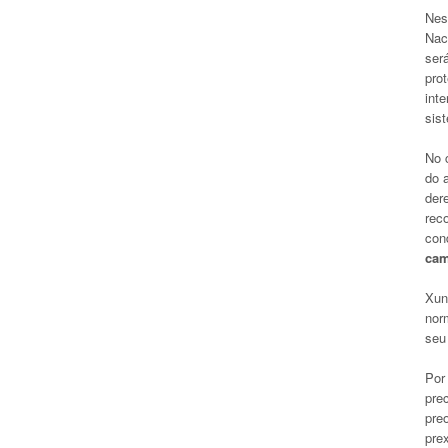
Nes
Nac
ser
pro
inte
sist
No 
do 
der
rec
cond
cam
Xun
norm
seu
Por
prec
preo
pre