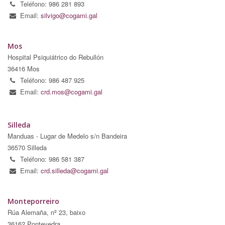
Teléfono: 986 281 893
Email:
silvigo@cogami.gal
Mos
Hospital Psiquiátrico do Rebullón
36416 Mos
Teléfono: 986 487 925
Email:
crd.mos@cogami.gal
Silleda
Manduas - Lugar de Medelo s/n Bandeira
36570 Silleda
Teléfono: 986 581 387
Email:
crd.silleda@cogami.gal
Monteporreiro
Rúa Alemaña, nº 23, baixo
36162 Pontevedra