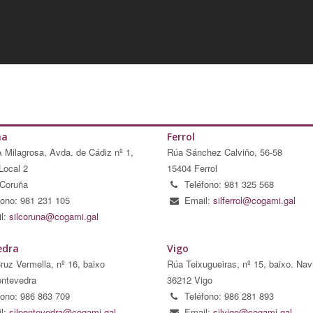
ña
Ferrol
A Milagrosa, Avda. de Cádiz nº 1,
Rúa Sánchez Calviño, 56-58
Local 2
15404 Ferrol
Coruña
Teléfono: 981 325 568
fono: 981 231 105
Email:
silferrol@cogami.gal
l:
silcoruna@cogami.gal
edra
Vigo
ruz Vermella, nº 16, baixo
Rúa Teixugueiras, nº 15, baixo. Nav
ntevedra
36212 Vigo
fono: 986 863 709
Teléfono: 986 281 893
l:
silpontevedra@cogami.gal
Email:
silvigo@cogami.gal