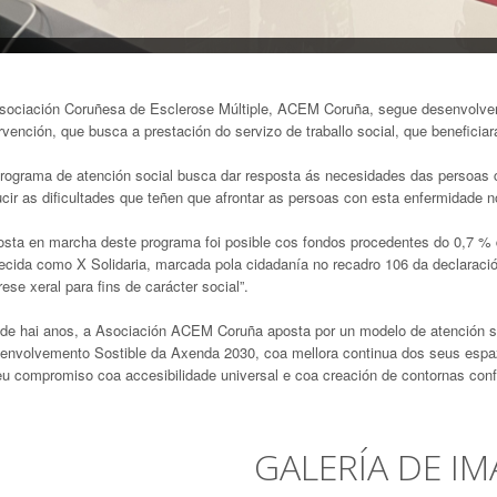
sociación Coruñesa de Esclerose Múltiple, ACEM Coruña, segue desenvolven
rvención, que busca a prestación do servizo de traballo social, que beneficia
rograma de atención social busca dar resposta ás necesidades das persoas 
ucir as dificultades que teñen que afrontar as persoas con esta enfermidade
osta en marcha deste programa foi posible cos fondos procedentes do 0,7 % 
ecida como X Solidaria, marcada pola cidadanía no recadro 106 da declaraci
rese xeral para fins de carácter social”.
de hai anos, a Asociación ACEM Coruña aposta por un modelo de atención sos
envolvemento Sostible da Axenda 2030, coa mellora continua dos seus espa
eu compromiso coa accesibilidade universal e coa creación de contornas confo
GALERÍA DE IM