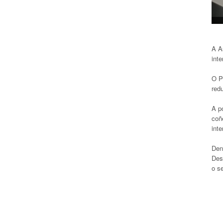
A A
inte
O P
red
A p
coñ
inte
Den
Des
o s