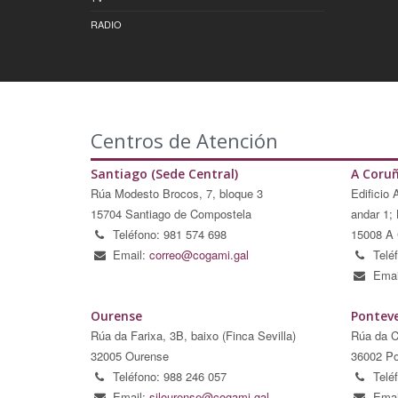
RADIO
Centros de Atención
Santiago (Sede Central)
A Coru
Rúa Modesto Brocos, 7, bloque 3
Edificio 
15704 Santiago de Compostela
andar 1; 
Teléfono: 981 574 698
15008 A 
Email:
correo@cogami.gal
Telé
Emai
Ourense
Pontev
Rúa da Farixa, 3B, baixo (Finca Sevilla)
Rúa da C
32005 Ourense
36002 Po
Teléfono: 988 246 057
Telé
Email:
silourense@cogami.gal
Emai