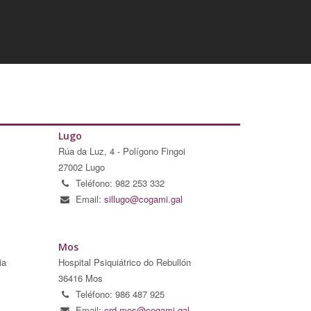
Lugo
Rúa da Luz, 4 - Polígono Fingoi
27002 Lugo
Teléfono: 982 253 332
Email:
sillugo@cogami.gal
Mos
ia
Hospital Psiquiátrico do Rebullón
36416 Mos
Teléfono: 986 487 925
Email:
crd.mos@cogami.gal