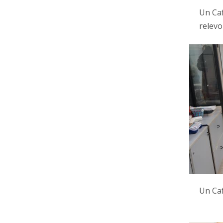
Un Caf
relevo
Un Caf