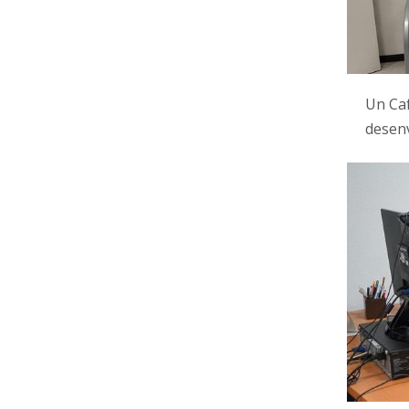
Un Caf
desen