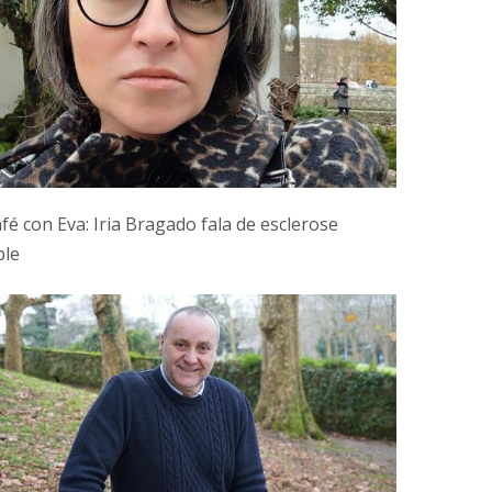
fé con Eva: Iria Bragado fala de esclerose
ple