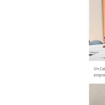
Un Caf
empr