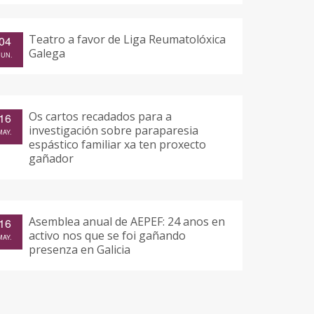
Teatro a favor de Liga Reumatolóxica
04
Galega
JUN.
Os cartos recadados para a
16
investigación sobre paraparesia
MAY.
espástico familiar xa ten proxecto
gañador
Asemblea anual de AEPEF: 24 anos en
16
activo nos que se foi gañando
MAY.
presenza en Galicia