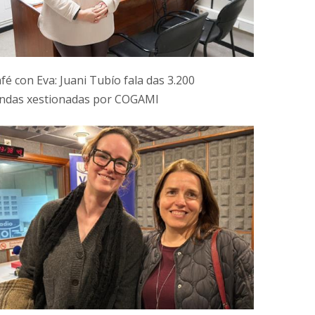
fé con Eva: Juani Tubío fala das 3.200
ndas xestionadas por COGAMI