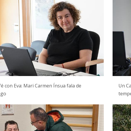
é con Eva: Mari Carmen Ínsua fala de
Un Ca
ego
temp