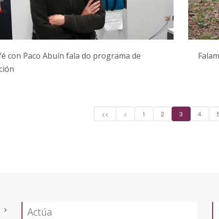
é con Paco Abuín fala do programa de
Falam
ción
<<
<
1
2
3
4
Actúa