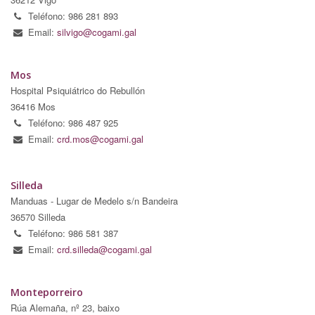
Teléfono: 986 281 893
Email:
silvigo@cogami.gal
Mos
Hospital Psiquiátrico do Rebullón
36416 Mos
Teléfono: 986 487 925
Email:
crd.mos@cogami.gal
Silleda
Manduas - Lugar de Medelo s/n Bandeira
36570 Silleda
Teléfono: 986 581 387
Email:
crd.silleda@cogami.gal
Monteporreiro
Rúa Alemaña, nº 23, baixo