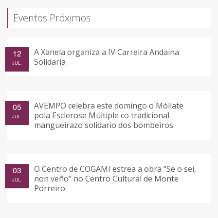
Eventos Próximos
A Xanela organiza a IV Carreira Andaina
12
Solidaria
JUL.
AVEMPO celebra este domingo o Móllate
05
pola Esclerose Múltiple co tradicional
JUL.
mangueirazo solidario dos bombeiros
O Centro de COGAMI estrea a obra “Se o sei,
03
non veño” no Centro Cultural de Monte
JUL.
Porreiro