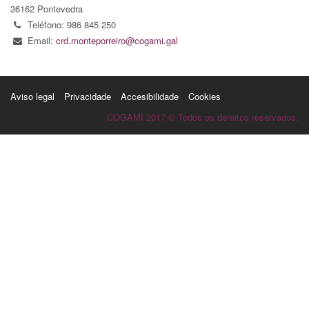
36162 Pontevedra
Teléfono: 986 845 250
Email:
crd.monteporreiro@cogami.gal
Aviso legal
Privacidade
Accesibilidade
Cookies
COGAMI 2017 © Todos os dereitos reservados.