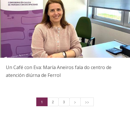
Un Café con Eva: María Aneiros fala do centro de
atención diúrna de Ferrol
1
2
3
>
>>