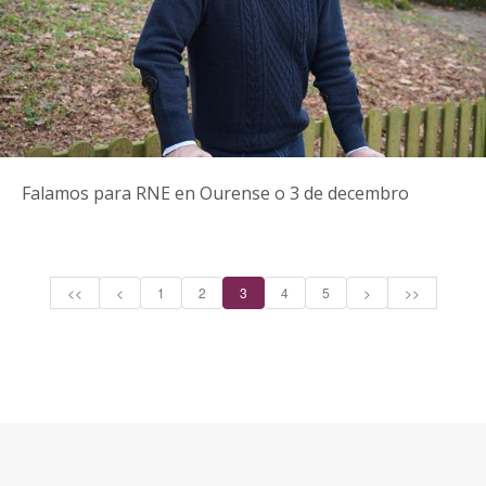
Falamos para RNE en Ourense o 3 de decembro
<<
<
1
2
3
4
5
>
>>