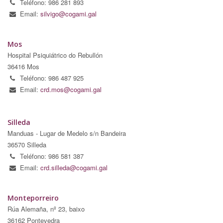
Teléfono: 986 281 893
Email:
silvigo@cogami.gal
Mos
Hospital Psiquiátrico do Rebullón
36416 Mos
Teléfono: 986 487 925
Email:
crd.mos@cogami.gal
Silleda
Manduas - Lugar de Medelo s/n Bandeira
36570 Silleda
Teléfono: 986 581 387
Email:
crd.silleda@cogami.gal
Monteporreiro
Rúa Alemaña, nº 23, baixo
36162 Pontevedra