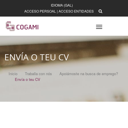
IDIOMA (GAL)
ACCESO PERSOAL
|
ACCESO ENTIDADES
Toggle
navigation
ENVÍA O TEU CV
Inicio
Traballa con nós
Apoiámoste na busca de emprego?
Envía o teu CV