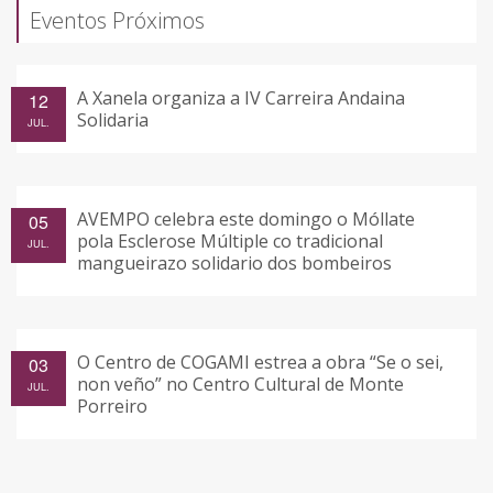
Eventos Próximos
A Xanela organiza a IV Carreira Andaina
12
Solidaria
JUL.
AVEMPO celebra este domingo o Móllate
05
pola Esclerose Múltiple co tradicional
JUL.
mangueirazo solidario dos bombeiros
O Centro de COGAMI estrea a obra “Se o sei,
03
non veño” no Centro Cultural de Monte
JUL.
Porreiro