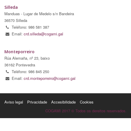
Silleda
Manduas - Lugar de Medelo s/n Bandeira
36570 Silleda
Teléfono: 986 581 387
Email:
crd.silleda@cogami.gal
Monteporreiro
Rúa Alemaña, nº 23, baixo
36162 Pontevedra
Teléfono: 986 845 250
Email:
crd.monteporreiro@cogami.gal
Aviso legal
Privacidade
Accesibilidade
Cookies
COGAMI 2017 © Todos os dereitos reservados.