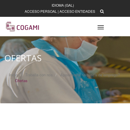
IDIOMA (GAL)
ACCESO PERSOAL
|
ACCESO ENTIDADES
Toggle
navigation
OFERTAS
Inicio
Traballa con nós
Apoiámoste na busca de emprego?
Ofertas