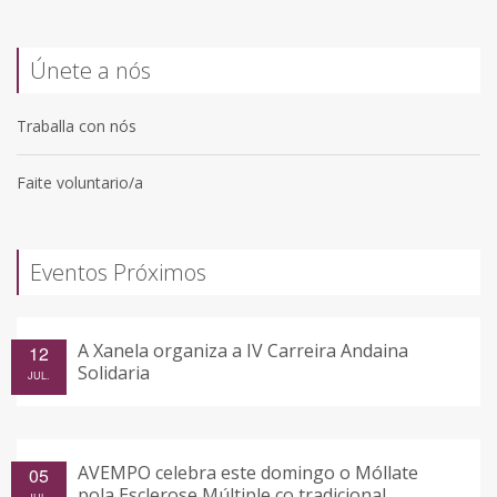
Únete a nós
Traballa con nós
Faite voluntario/a
Eventos Próximos
A Xanela organiza a IV Carreira Andaina
12
Solidaria
JUL.
AVEMPO celebra este domingo o Móllate
05
pola Esclerose Múltiple co tradicional