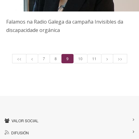
Falamos na Radio Galega da campaña Invisibles da
discapacidade orgánica
<<
<
7
8
9
10
11
>
>>
VALOR SOCIAL
DIFUSIÓN