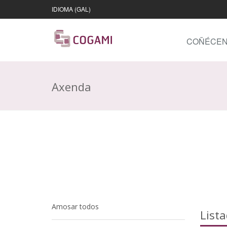
IDIOMA (GAL)
COÑÉCE
Axenda
Amosar todos
List