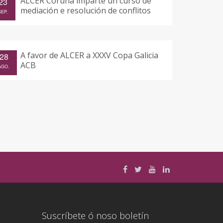
ALCER Coruña imparte un curso de
23
mediación e resolución de conflitos
SEP.
A favor de ALCER a XXXV Copa Galicia
28
ACB
AGO.
Suscríbete ó noso boletín