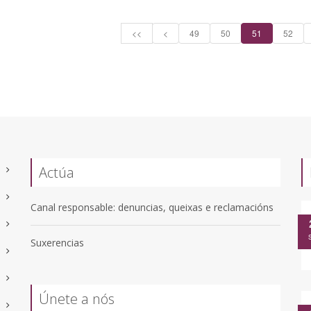
<<
<
49
50
51
52
Actúa
Canal responsable: denuncias, queixas e reclamacións
Suxerencias
Únete a nós