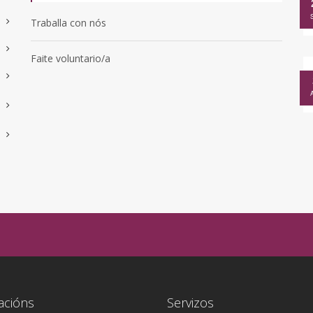
Traballa con nós
Faite voluntario/a
acións
Servizos