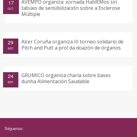
AVEMPO organiza: xornada HablEMos sin
17
tabúes de sensibilización sobre a Esclerose
OCT.
Múltiple
Alcer Coruña organiza III torneo solidario de
29
Pitch and Putt a prol da doazón de órganos
SEP.
GRUMICO organiza charla sobre bases
24
dunha Alimentación Saudable
SEP.
Séguenos: