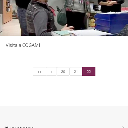
Visita a COGAMI
<<
<
20
21
22